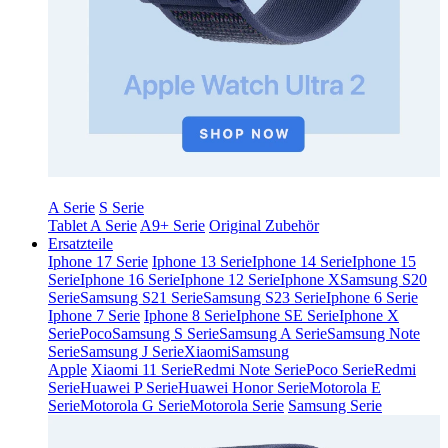
A Serie
S Serie
Tablet A Serie
A9+ Serie
Original Zubehör
Ersatzteile
Iphone 17 Serie
Iphone 13 Serie
Iphone 14 Serie
Iphone 15
Serie
Iphone 16 Serie
Iphone 12 Serie
Iphone X
Samsung S20
Serie
Samsung S21 Serie
Samsung S23 Serie
Iphone 6 Serie
Iphone 7 Serie
Iphone 8 Serie
Iphone SE Serie
Iphone X
Serie
Poco
Samsung S Serie
Samsung A Serie
Samsung Note
Serie
Samsung J Serie
Xiaomi
Samsung
Apple
Xiaomi 11 Serie
Redmi Note Serie
Poco Serie
Redmi
Serie
Huawei P Serie
Huawei Honor Serie
Motorola E
Serie
Motorola G Serie
Motorola Serie
Samsung Serie