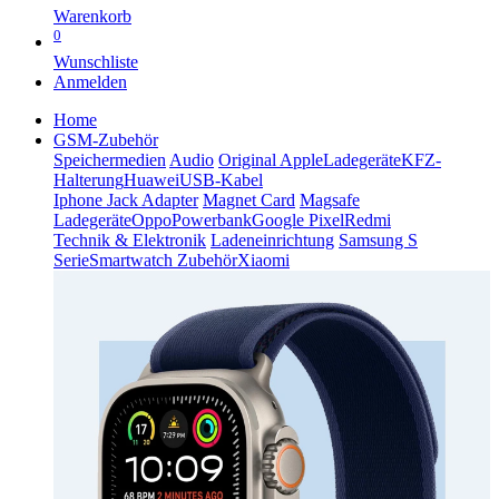
Warenkorb
0
Wunschliste
Anmelden
Home
GSM-Zubehör
Speichermedien
Audio
Original Apple
Ladegeräte
KFZ-
Halterung
Huawei
USB-Kabel
Iphone Jack Adapter
Magnet Card
Magsafe
Ladegeräte
Oppo
Powerbank
Google Pixel
Redmi
Technik & Elektronik
Ladeneinrichtung
Samsung S
Serie
Smartwatch Zubehör
Xiaomi