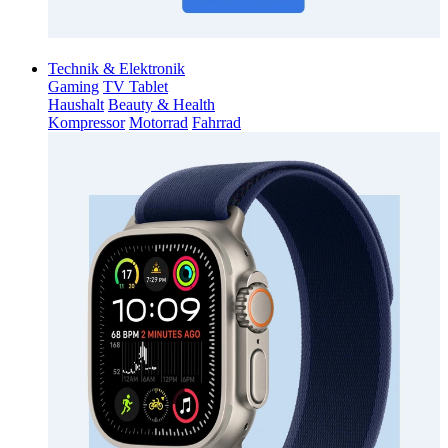
Technik & Elektronik
Gaming
TV Tablet
Haushalt
Beauty & Health
Kompressor
Motorrad
Fahrrad