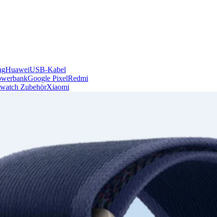
ng
Huawei
USB-Kabel
owerbank
Google Pixel
Redmi
watch Zubehör
Xiaomi