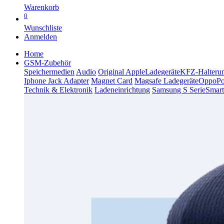
Warenkorb
0
Wunschliste
Anmelden
Home
GSM-Zubehör
Speichermedien
Audio
Original Apple
Ladegeräte
KFZ-Halteru
Iphone Jack Adapter
Magnet Card
Magsafe Ladegeräte
Oppo
P
Technik & Elektronik
Ladeneinrichtung
Samsung S Serie
Smart