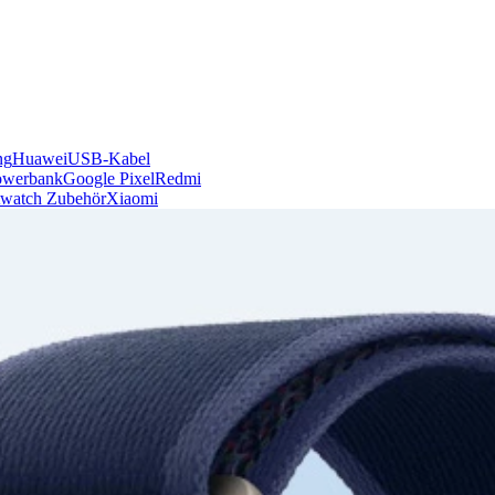
ng
Huawei
USB-Kabel
owerbank
Google Pixel
Redmi
watch Zubehör
Xiaomi