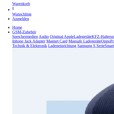
Warenkorb
0
Wunschliste
Anmelden
Home
GSM-Zubehör
Speichermedien
Audio
Original Apple
Ladegeräte
KFZ-Halteru
Iphone Jack Adapter
Magnet Card
Magsafe Ladegeräte
Oppo
P
Technik & Elektronik
Ladeneinrichtung
Samsung S Serie
Smart