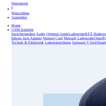
Warenkorb
0
Wunschliste
Anmelden
Home
GSM-Zubehör
Speichermedien
Audio
Original Apple
Ladegeräte
KFZ-Halteru
Iphone Jack Adapter
Magnet Card
Magsafe Ladegeräte
Oppo
P
Technik & Elektronik
Ladeneinrichtung
Samsung S Serie
Smart