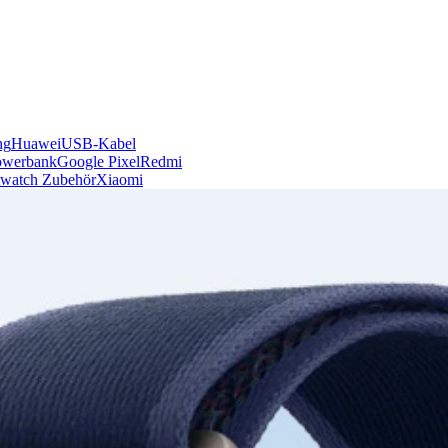
ng
Huawei
USB-Kabel
owerbank
Google Pixel
Redmi
watch Zubehör
Xiaomi