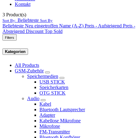
Kontakt
3
Product(s)
Beliebteste
Sort By:
Sort By
Beliebteste
Neu eingetroffen
Name (A-Z)
Preis - Aufsteigend
Preis -
Absteigend
Discount
Top Sold
Filters
Kategorien
All Products
GSM-Zubehör
Speichermedien
USB STICK
Speicherkarten
OTG STICK
Audio
Kabel
Bluetooth Lautsprecher
Adapter
Kabellose Mikrofone
Mikrofone
FM-Transmitter
Bluetooth Kopfhörer