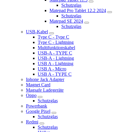
Schutzglas
Matepad Pro Tablet 12.2 2024
Schutzglas
Matepad SE 2024
Schutzglas
USB-Kabel
Type C - Type C
Type C - Lightning
Multifunktionskabel
USB-A - TYPE C
USB-A - Lightning
USB A - Lightning
USB A - Micro
USB A - TYPE C
Iphone Jack Adapter
Magnet Card
Magsafe Ladegeräte
Oppo
Schutzglas
Powerbank
Google Pixel
Schutzglas
Redmi
Schutzglas