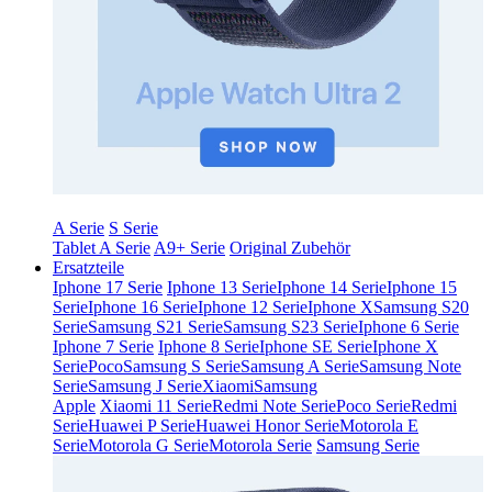
A Serie
S Serie
Tablet A Serie
A9+ Serie
Original Zubehör
Ersatzteile
Iphone 17 Serie
Iphone 13 Serie
Iphone 14 Serie
Iphone 15
Serie
Iphone 16 Serie
Iphone 12 Serie
Iphone X
Samsung S20
Serie
Samsung S21 Serie
Samsung S23 Serie
Iphone 6 Serie
Iphone 7 Serie
Iphone 8 Serie
Iphone SE Serie
Iphone X
Serie
Poco
Samsung S Serie
Samsung A Serie
Samsung Note
Serie
Samsung J Serie
Xiaomi
Samsung
Apple
Xiaomi 11 Serie
Redmi Note Serie
Poco Serie
Redmi
Serie
Huawei P Serie
Huawei Honor Serie
Motorola E
Serie
Motorola G Serie
Motorola Serie
Samsung Serie