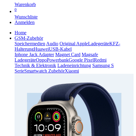
Warenkorb
0
Wunschliste
Anmelden
Home
GSM-Zubehör
Speichermedien
Audio
Original Apple
Ladegeräte
KFZ-
Halterung
Huawei
USB-Kabel
Iphone Jack Adapter
Magnet Card
Magsafe
Ladegeräte
Oppo
Powerbank
Google Pixel
Redmi
Technik & Elektronik
Ladeneinrichtung
Samsung S
Serie
Smartwatch Zubehör
Xiaomi