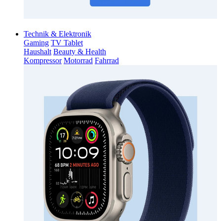
Technik & Elektronik
Gaming
TV Tablet
Haushalt
Beauty & Health
Kompressor
Motorrad
Fahrrad