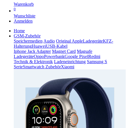
Warenkorb
0
Wunschliste
Anmelden
Home
GSM-Zubehör
Speichermedien
Audio
Original Apple
Ladegeräte
KFZ-
Halterung
Huawei
USB-Kabel
Iphone Jack Adapter
Magnet Card
Magsafe
Ladegeräte
Oppo
Powerbank
Google Pixel
Redmi
Technik & Elektronik
Ladeneinrichtung
Samsung S
Serie
Smartwatch Zubehör
Xiaomi