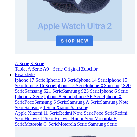
A Serie
S Serie
Tablet A Serie
A9+ Serie
Original Zubehör
Ersatzteile
Iphone 17 Serie
Iphone 13 Serie
Iphone 14 Serie
Iphone 15
Serie
Iphone 16 Serie
Iphone 12 Serie
Iphone X
Samsung S20
Serie
Samsung S21 Serie
Samsung S23 Serie
Iphone 6 Serie
Iphone 7 Serie
Iphone 8 Serie
Iphone SE Serie
Iphone X
Serie
Poco
Samsung S Serie
Samsung A Serie
Samsung Note
Serie
Samsung J Serie
Xiaomi
Samsung
Apple
Xiaomi 11 Serie
Redmi Note Serie
Poco Serie
Redmi
Serie
Huawei P Serie
Huawei Honor Serie
Motorola E
Serie
Motorola G Serie
Motorola Serie
Samsung Serie