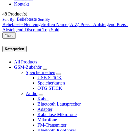
Kontakt
48
Product(s)
Beliebteste
Sort By:
Sort By
Beliebteste
Neu eingetroffen
Name (A-Z)
Preis - Aufsteigend
Preis -
Absteigend
Discount
Top Sold
Filters
Kategorien
All Products
GSM-Zubehör
Speichermedien
USB STICK
Speicherkarten
OTG STICK
Audio
Kabel
Bluetooth Lautsprecher
Adapter
Kabellose Mikrofone
Mikrofone
FM-Transmitter
Bluetooth Kopfhörer