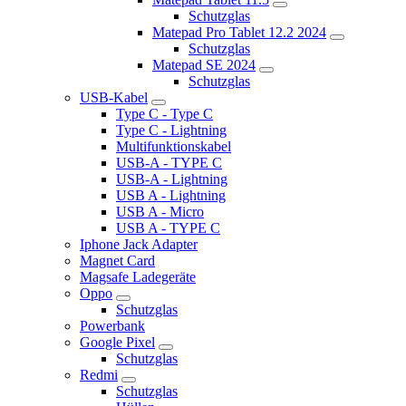
Schutzglas
Matepad Pro Tablet 12.2 2024
Schutzglas
Matepad SE 2024
Schutzglas
USB-Kabel
Type C - Type C
Type C - Lightning
Multifunktionskabel
USB-A - TYPE C
USB-A - Lightning
USB A - Lightning
USB A - Micro
USB A - TYPE C
Iphone Jack Adapter
Magnet Card
Magsafe Ladegeräte
Oppo
Schutzglas
Powerbank
Google Pixel
Schutzglas
Redmi
Schutzglas