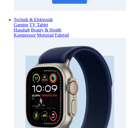
Technik & Elektronik
Gaming
TV Tablet
Haushalt
Beauty & Health
Kompressor
Motorrad
Fahrrad