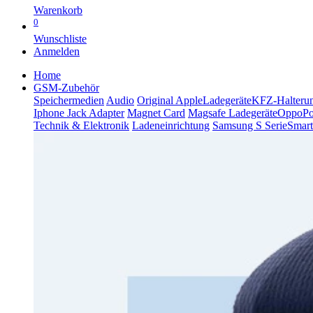
Warenkorb
0
Wunschliste
Anmelden
Home
GSM-Zubehör
Speichermedien
Audio
Original Apple
Ladegeräte
KFZ-Halteru
Iphone Jack Adapter
Magnet Card
Magsafe Ladegeräte
Oppo
P
Technik & Elektronik
Ladeneinrichtung
Samsung S Serie
Smart