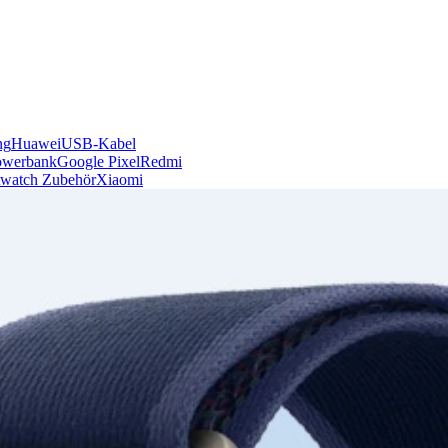
ng
Huawei
USB-Kabel
owerbank
Google Pixel
Redmi
watch Zubehör
Xiaomi