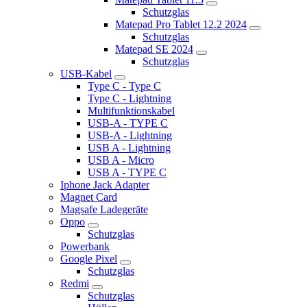
Schutzglas
Matepad Pro Tablet 12.2 2024
Schutzglas
Matepad SE 2024
Schutzglas
USB-Kabel
Type C - Type C
Type C - Lightning
Multifunktionskabel
USB-A - TYPE C
USB-A - Lightning
USB A - Lightning
USB A - Micro
USB A - TYPE C
Iphone Jack Adapter
Magnet Card
Magsafe Ladegeräte
Oppo
Schutzglas
Powerbank
Google Pixel
Schutzglas
Redmi
Schutzglas