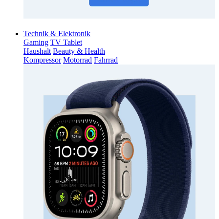
Technik & Elektronik
Gaming
TV Tablet
Haushalt
Beauty & Health
Kompressor
Motorrad
Fahrrad