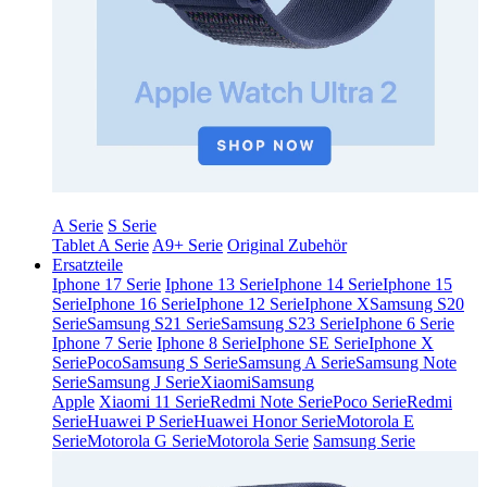
A Serie
S Serie
Tablet A Serie
A9+ Serie
Original Zubehör
Ersatzteile
Iphone 17 Serie
Iphone 13 Serie
Iphone 14 Serie
Iphone 15
Serie
Iphone 16 Serie
Iphone 12 Serie
Iphone X
Samsung S20
Serie
Samsung S21 Serie
Samsung S23 Serie
Iphone 6 Serie
Iphone 7 Serie
Iphone 8 Serie
Iphone SE Serie
Iphone X
Serie
Poco
Samsung S Serie
Samsung A Serie
Samsung Note
Serie
Samsung J Serie
Xiaomi
Samsung
Apple
Xiaomi 11 Serie
Redmi Note Serie
Poco Serie
Redmi
Serie
Huawei P Serie
Huawei Honor Serie
Motorola E
Serie
Motorola G Serie
Motorola Serie
Samsung Serie