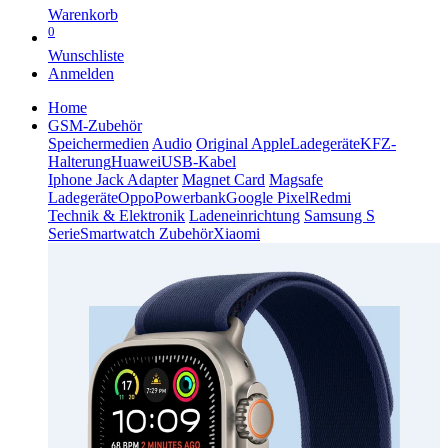
Warenkorb
0
Wunschliste
Anmelden
Home
GSM-Zubehör
Speichermedien
Audio
Original Apple
Ladegeräte
KFZ-
Halterung
Huawei
USB-Kabel
Iphone Jack Adapter
Magnet Card
Magsafe
Ladegeräte
Oppo
Powerbank
Google Pixel
Redmi
Technik & Elektronik
Ladeneinrichtung
Samsung S
Serie
Smartwatch Zubehör
Xiaomi