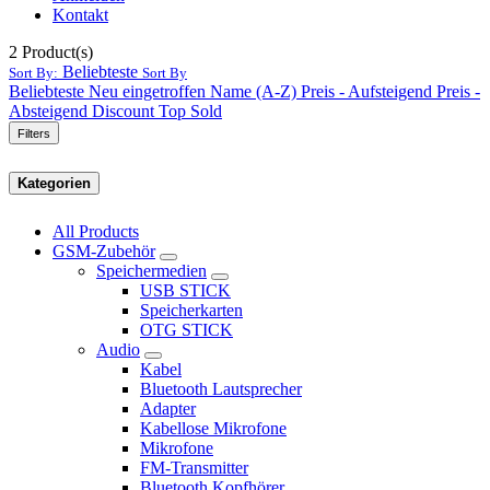
Kontakt
2
Product(s)
Beliebteste
Sort By:
Sort By
Beliebteste
Neu eingetroffen
Name (A-Z)
Preis - Aufsteigend
Preis -
Absteigend
Discount
Top Sold
Filters
Kategorien
All Products
GSM-Zubehör
Speichermedien
USB STICK
Speicherkarten
OTG STICK
Audio
Kabel
Bluetooth Lautsprecher
Adapter
Kabellose Mikrofone
Mikrofone
FM-Transmitter
Bluetooth Kopfhörer