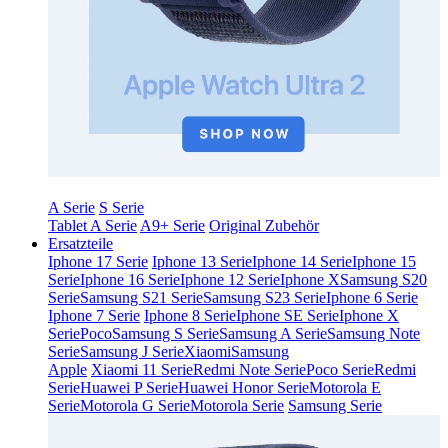
A Serie
S Serie
Tablet A Serie
A9+ Serie
Original Zubehör
Ersatzteile
Iphone 17 Serie
Iphone 13 Serie
Iphone 14 Serie
Iphone 15
Serie
Iphone 16 Serie
Iphone 12 Serie
Iphone X
Samsung S20
Serie
Samsung S21 Serie
Samsung S23 Serie
Iphone 6 Serie
Iphone 7 Serie
Iphone 8 Serie
Iphone SE Serie
Iphone X
Serie
Poco
Samsung S Serie
Samsung A Serie
Samsung Note
Serie
Samsung J Serie
Xiaomi
Samsung
Apple
Xiaomi 11 Serie
Redmi Note Serie
Poco Serie
Redmi
Serie
Huawei P Serie
Huawei Honor Serie
Motorola E
Serie
Motorola G Serie
Motorola Serie
Samsung Serie