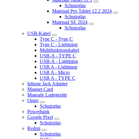
Schutzglas
Matepad Pro Tablet 12.2 2024
Schutzglas
Matepad SE 2024
Schutzglas
USB-Kabel
Type C - Type C
Type C - Lightning
Multifunktionskabel
USB-A - TYPE C
USB-A - Lightning
USB A - Lightning
USB A - Micro
USB A - TYPE C
Iphone Jack Adapter
Magnet Card
Magsafe Ladegeräte
Oppo
Schutzglas
Powerbank
Google Pixel
Schutzglas
Redmi
Schutzglas