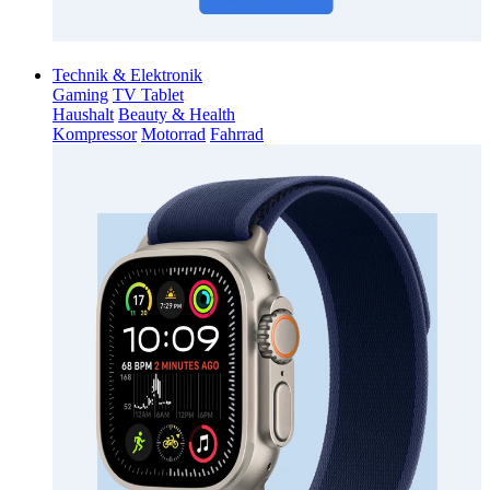
Technik & Elektronik
Gaming
TV Tablet
Haushalt
Beauty & Health
Kompressor
Motorrad
Fahrrad