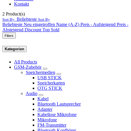
Kontakt
2
Product(s)
Beliebteste
Sort By:
Sort By
Beliebteste
Neu eingetroffen
Name (A-Z)
Preis - Aufsteigend
Preis -
Absteigend
Discount
Top Sold
Filters
Kategorien
All Products
GSM-Zubehör
Speichermedien
USB STICK
Speicherkarten
OTG STICK
Audio
Kabel
Bluetooth Lautsprecher
Adapter
Kabellose Mikrofone
Mikrofone
FM-Transmitter
Bluetooth Kopfhörer