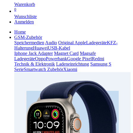
Warenkorb
0
Wunschliste
Anmelden
Home
GSM-Zubehör
Speichermedien
Audio
Original Apple
Ladegeräte
KFZ-
Halterung
Huawei
USB-Kabel
Iphone Jack Adapter
Magnet Card
Magsafe
Ladegeräte
Oppo
Powerbank
Google Pixel
Redmi
Technik & Elektronik
Ladeneinrichtung
Samsung S
Serie
Smartwatch Zubehör
Xiaomi