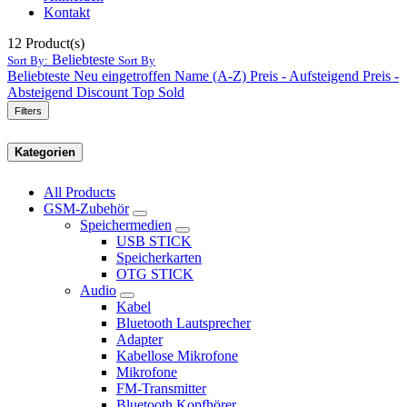
Kontakt
12
Product(s)
Beliebteste
Sort By:
Sort By
Beliebteste
Neu eingetroffen
Name (A-Z)
Preis - Aufsteigend
Preis -
Absteigend
Discount
Top Sold
Filters
Kategorien
All Products
GSM-Zubehör
Speichermedien
USB STICK
Speicherkarten
OTG STICK
Audio
Kabel
Bluetooth Lautsprecher
Adapter
Kabellose Mikrofone
Mikrofone
FM-Transmitter
Bluetooth Kopfhörer