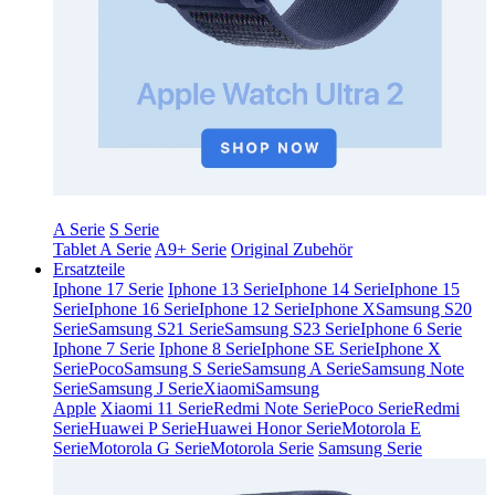
A Serie
S Serie
Tablet A Serie
A9+ Serie
Original Zubehör
Ersatzteile
Iphone 17 Serie
Iphone 13 Serie
Iphone 14 Serie
Iphone 15
Serie
Iphone 16 Serie
Iphone 12 Serie
Iphone X
Samsung S20
Serie
Samsung S21 Serie
Samsung S23 Serie
Iphone 6 Serie
Iphone 7 Serie
Iphone 8 Serie
Iphone SE Serie
Iphone X
Serie
Poco
Samsung S Serie
Samsung A Serie
Samsung Note
Serie
Samsung J Serie
Xiaomi
Samsung
Apple
Xiaomi 11 Serie
Redmi Note Serie
Poco Serie
Redmi
Serie
Huawei P Serie
Huawei Honor Serie
Motorola E
Serie
Motorola G Serie
Motorola Serie
Samsung Serie