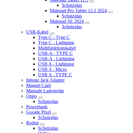
Schutzglas
Matepad Pro Tablet 12.2 2024
Schutzglas
Matepad SE 2024
Schutzglas
USB-Kabel
Type C - Type C
Type C - Lightning
Multifunktionskabel
USB-A - TYPE C
USB-A - Lightning
USB A - Lightning
USB A - Micro
USB A - TYPE C
Iphone Jack Adapter
Magnet Card
Magsafe Ladegeräte
Oppo
Schutzglas
Powerbank
Google Pixel
Schutzglas
Redmi
Schutzglas