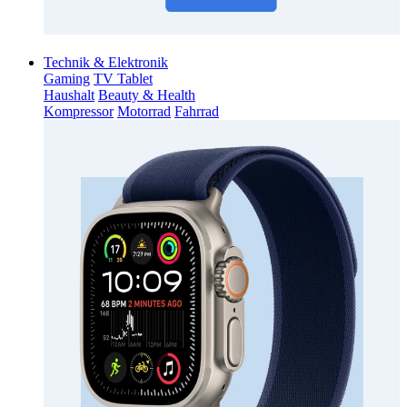
Technik & Elektronik
Gaming
TV Tablet
Haushalt
Beauty & Health
Kompressor
Motorrad
Fahrrad