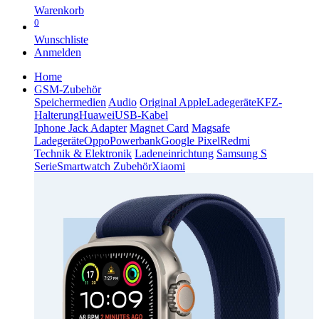
Warenkorb
0
Wunschliste
Anmelden
Home
GSM-Zubehör
Speichermedien
Audio
Original Apple
Ladegeräte
KFZ-
Halterung
Huawei
USB-Kabel
Iphone Jack Adapter
Magnet Card
Magsafe
Ladegeräte
Oppo
Powerbank
Google Pixel
Redmi
Technik & Elektronik
Ladeneinrichtung
Samsung S
Serie
Smartwatch Zubehör
Xiaomi