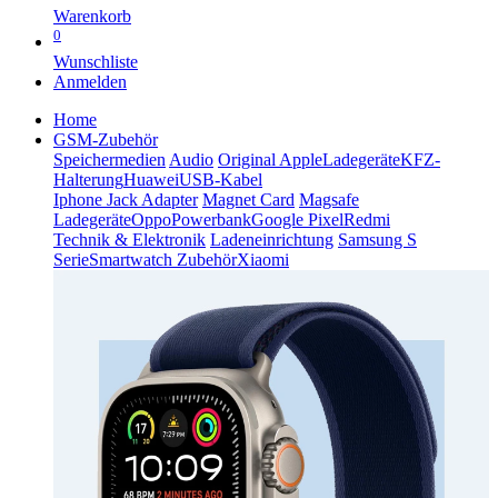
Warenkorb
0
Wunschliste
Anmelden
Home
GSM-Zubehör
Speichermedien
Audio
Original Apple
Ladegeräte
KFZ-
Halterung
Huawei
USB-Kabel
Iphone Jack Adapter
Magnet Card
Magsafe
Ladegeräte
Oppo
Powerbank
Google Pixel
Redmi
Technik & Elektronik
Ladeneinrichtung
Samsung S
Serie
Smartwatch Zubehör
Xiaomi