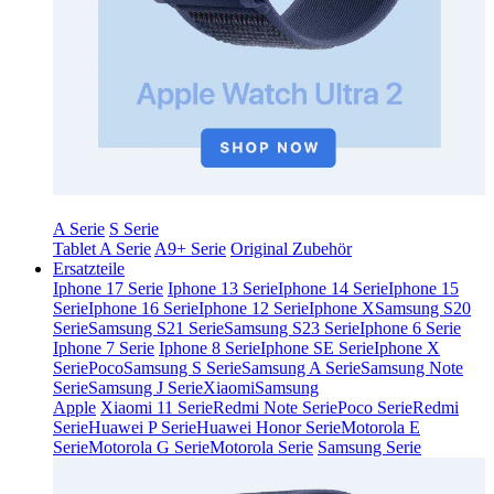
A Serie
S Serie
Tablet A Serie
A9+ Serie
Original Zubehör
Ersatzteile
Iphone 17 Serie
Iphone 13 Serie
Iphone 14 Serie
Iphone 15
Serie
Iphone 16 Serie
Iphone 12 Serie
Iphone X
Samsung S20
Serie
Samsung S21 Serie
Samsung S23 Serie
Iphone 6 Serie
Iphone 7 Serie
Iphone 8 Serie
Iphone SE Serie
Iphone X
Serie
Poco
Samsung S Serie
Samsung A Serie
Samsung Note
Serie
Samsung J Serie
Xiaomi
Samsung
Apple
Xiaomi 11 Serie
Redmi Note Serie
Poco Serie
Redmi
Serie
Huawei P Serie
Huawei Honor Serie
Motorola E
Serie
Motorola G Serie
Motorola Serie
Samsung Serie