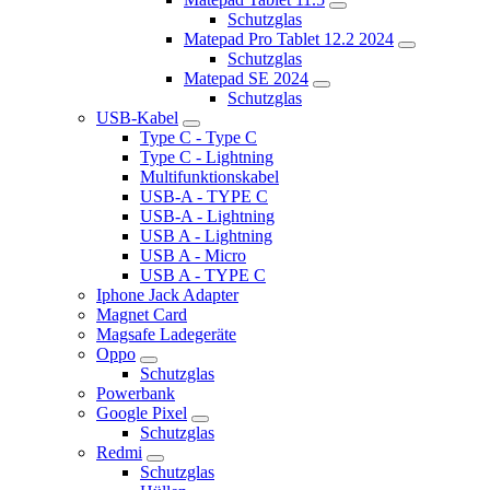
Schutzglas
Matepad Pro Tablet 12.2 2024
Schutzglas
Matepad SE 2024
Schutzglas
USB-Kabel
Type C - Type C
Type C - Lightning
Multifunktionskabel
USB-A - TYPE C
USB-A - Lightning
USB A - Lightning
USB A - Micro
USB A - TYPE C
Iphone Jack Adapter
Magnet Card
Magsafe Ladegeräte
Oppo
Schutzglas
Powerbank
Google Pixel
Schutzglas
Redmi
Schutzglas