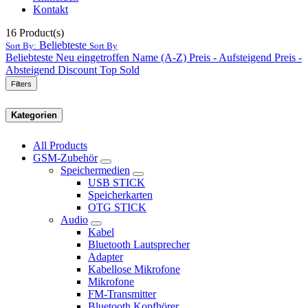
Kontakt
16
Product(s)
Beliebteste
Sort By:
Sort By
Beliebteste
Neu eingetroffen
Name (A-Z)
Preis - Aufsteigend
Preis -
Absteigend
Discount
Top Sold
Filters
Kategorien
All Products
GSM-Zubehör
Speichermedien
USB STICK
Speicherkarten
OTG STICK
Audio
Kabel
Bluetooth Lautsprecher
Adapter
Kabellose Mikrofone
Mikrofone
FM-Transmitter
Bluetooth Kopfhörer