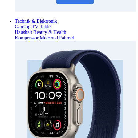
Technik & Elektronik
Gaming
TV Tablet
Haushalt
Beauty & Health
Kompressor
Motorrad
Fahrrad