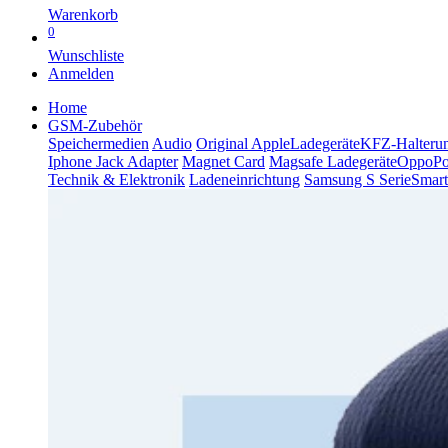
Warenkorb
0
Wunschliste
Anmelden
Home
GSM-Zubehör
Speichermedien
Audio
Original Apple
Ladegeräte
KFZ-Halteru
Iphone Jack Adapter
Magnet Card
Magsafe Ladegeräte
Oppo
P
Technik & Elektronik
Ladeneinrichtung
Samsung S Serie
Smart