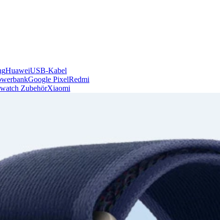
ng
Huawei
USB-Kabel
owerbank
Google Pixel
Redmi
watch Zubehör
Xiaomi