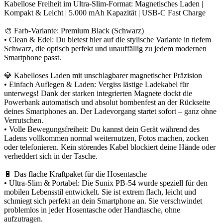
Kabellose Freiheit im Ultra-Slim-Format: Magnetisches Laden |
Kompakt & Leicht | 5.000 mAh Kapazität | USB-C Fast Charge
🎨 Farb-Variante: Premium Black (Schwarz)
• Clean & Edel: Du bietest hier auf die stylische Variante in tiefem
Schwarz, die optisch perfekt und unauffällig zu jedem modernen
Smartphone passt.
💎 Kabelloses Laden mit unschlagbarer magnetischer Präzision
• Einfach Auflegen & Laden: Vergiss lästige Ladekabel für
unterwegs! Dank der starken integrierten Magnete dockt die
Powerbank automatisch und absolut bombenfest an der Rückseite
deines Smartphones an. Der Ladevorgang startet sofort – ganz ohne
Verrutschen.
• Volle Bewegungsfreiheit: Du kannst dein Gerät während des
Ladens vollkommen normal weiternutzen, Fotos machen, zocken
oder telefonieren. Kein störendes Kabel blockiert deine Hände oder
verheddert sich in der Tasche.
🔋 Das flache Kraftpaket für die Hosentasche
• Ultra-Slim & Portabel: Die Sunix PB-54 wurde speziell für den
mobilen Lebensstil entwickelt. Sie ist extrem flach, leicht und
schmiegt sich perfekt an dein Smartphone an. Sie verschwindet
problemlos in jeder Hosentasche oder Handtasche, ohne
aufzutragen.