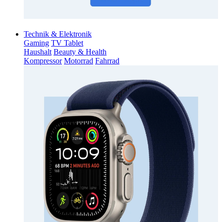
Technik & Elektronik
Gaming
TV Tablet
Haushalt
Beauty & Health
Kompressor
Motorrad
Fahrrad