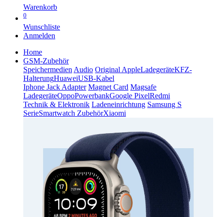
Warenkorb
0
Wunschliste
Anmelden
Home
GSM-Zubehör
Speichermedien
Audio
Original Apple
Ladegeräte
KFZ-
Halterung
Huawei
USB-Kabel
Iphone Jack Adapter
Magnet Card
Magsafe
Ladegeräte
Oppo
Powerbank
Google Pixel
Redmi
Technik & Elektronik
Ladeneinrichtung
Samsung S
Serie
Smartwatch Zubehör
Xiaomi