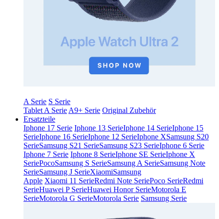
A Serie
S Serie
Tablet A Serie
A9+ Serie
Original Zubehör
Ersatzteile
Iphone 17 Serie
Iphone 13 Serie
Iphone 14 Serie
Iphone 15
Serie
Iphone 16 Serie
Iphone 12 Serie
Iphone X
Samsung S20
Serie
Samsung S21 Serie
Samsung S23 Serie
Iphone 6 Serie
Iphone 7 Serie
Iphone 8 Serie
Iphone SE Serie
Iphone X
Serie
Poco
Samsung S Serie
Samsung A Serie
Samsung Note
Serie
Samsung J Serie
Xiaomi
Samsung
Apple
Xiaomi 11 Serie
Redmi Note Serie
Poco Serie
Redmi
Serie
Huawei P Serie
Huawei Honor Serie
Motorola E
Serie
Motorola G Serie
Motorola Serie
Samsung Serie