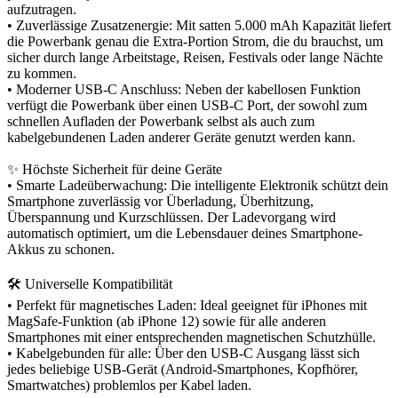
aufzutragen.
• Zuverlässige Zusatzenergie: Mit satten 5.000 mAh Kapazität liefert
die Powerbank genau die Extra-Portion Strom, die du brauchst, um
sicher durch lange Arbeitstage, Reisen, Festivals oder lange Nächte
zu kommen.
• Moderner USB-C Anschluss: Neben der kabellosen Funktion
verfügt die Powerbank über einen USB-C Port, der sowohl zum
schnellen Aufladen der Powerbank selbst als auch zum
kabelgebundenen Laden anderer Geräte genutzt werden kann.
✨ Höchste Sicherheit für deine Geräte
• Smarte Ladeüberwachung: Die intelligente Elektronik schützt dein
Smartphone zuverlässig vor Überladung, Überhitzung,
Überspannung und Kurzschlüssen. Der Ladevorgang wird
automatisch optimiert, um die Lebensdauer deines Smartphone-
Akkus zu schonen.
🛠️ Universelle Kompatibilität
• Perfekt für magnetisches Laden: Ideal geeignet für iPhones mit
MagSafe-Funktion (ab iPhone 12) sowie für alle anderen
Smartphones mit einer entsprechenden magnetischen Schutzhülle.
• Kabelgebunden für alle: Über den USB-C Ausgang lässt sich
jedes beliebige USB-Gerät (Android-Smartphones, Kopfhörer,
Smartwatches) problemlos per Kabel laden.