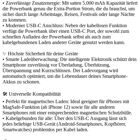
• Zuverlässige Zusatzenergie: Mit satten 5.000 mAh Kapazität liefert
die Powerbank genau die Extra-Portion Strom, die du brauchst, um
sicher durch lange Arbeitstage, Reisen, Festivals oder lange Nächte
zu kommen.
• Moderner USB-C Anschluss: Neben der kabellosen Funktion
verfügt die Powerbank über einen USB-C Port, der sowohl zum
schnellen Aufladen der Powerbank selbst als auch zum
kabelgebundenen Laden anderer Geräte genutzt werden kann.
✨ Höchste Sicherheit für deine Geräte
• Smarte Ladeüberwachung: Die intelligente Elektronik schützt dein
Smartphone zuverlässig vor Überladung, Überhitzung,
Überspannung und Kurzschlüssen. Der Ladevorgang wird
automatisch optimiert, um die Lebensdauer deines Smartphone-
Akkus zu schonen.
🛠️ Universelle Kompatibilität
• Perfekt für magnetisches Laden: Ideal geeignet für iPhones mit
MagSafe-Funktion (ab iPhone 12) sowie für alle anderen
Smartphones mit einer entsprechenden magnetischen Schutzhülle.
• Kabelgebunden für alle: Über den USB-C Ausgang lässt sich
jedes beliebige USB-Gerät (Android-Smartphones, Kopfhörer,
Smartwatches) problemlos per Kabel laden.