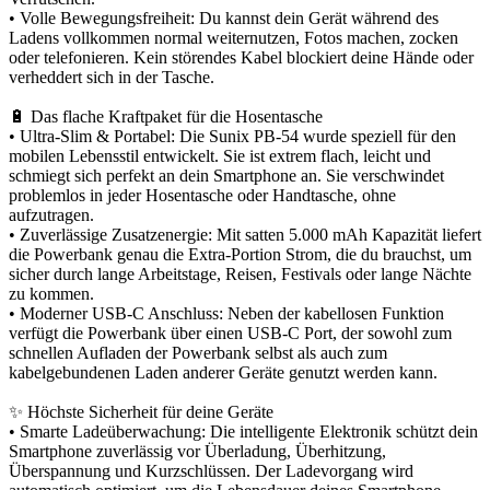
• Volle Bewegungsfreiheit: Du kannst dein Gerät während des
Ladens vollkommen normal weiternutzen, Fotos machen, zocken
oder telefonieren. Kein störendes Kabel blockiert deine Hände oder
verheddert sich in der Tasche.
🔋 Das flache Kraftpaket für die Hosentasche
• Ultra-Slim & Portabel: Die Sunix PB-54 wurde speziell für den
mobilen Lebensstil entwickelt. Sie ist extrem flach, leicht und
schmiegt sich perfekt an dein Smartphone an. Sie verschwindet
problemlos in jeder Hosentasche oder Handtasche, ohne
aufzutragen.
• Zuverlässige Zusatzenergie: Mit satten 5.000 mAh Kapazität liefert
die Powerbank genau die Extra-Portion Strom, die du brauchst, um
sicher durch lange Arbeitstage, Reisen, Festivals oder lange Nächte
zu kommen.
• Moderner USB-C Anschluss: Neben der kabellosen Funktion
verfügt die Powerbank über einen USB-C Port, der sowohl zum
schnellen Aufladen der Powerbank selbst als auch zum
kabelgebundenen Laden anderer Geräte genutzt werden kann.
✨ Höchste Sicherheit für deine Geräte
• Smarte Ladeüberwachung: Die intelligente Elektronik schützt dein
Smartphone zuverlässig vor Überladung, Überhitzung,
Überspannung und Kurzschlüssen. Der Ladevorgang wird