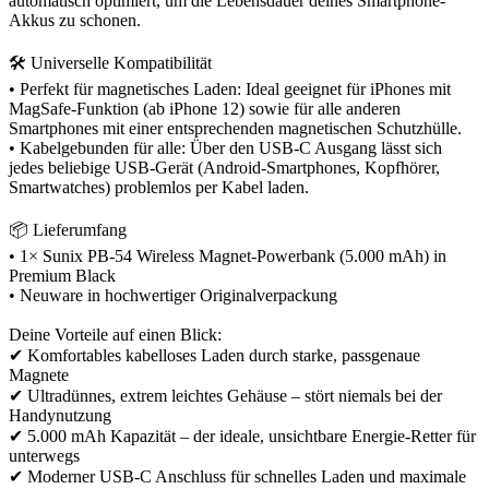
automatisch optimiert, um die Lebensdauer deines Smartphone-
Akkus zu schonen.
🛠️ Universelle Kompatibilität
• Perfekt für magnetisches Laden: Ideal geeignet für iPhones mit
MagSafe-Funktion (ab iPhone 12) sowie für alle anderen
Smartphones mit einer entsprechenden magnetischen Schutzhülle.
• Kabelgebunden für alle: Über den USB-C Ausgang lässt sich
jedes beliebige USB-Gerät (Android-Smartphones, Kopfhörer,
Smartwatches) problemlos per Kabel laden.
📦 Lieferumfang
• 1× Sunix PB-54 Wireless Magnet-Powerbank (5.000 mAh) in
Premium Black
• Neuware in hochwertiger Originalverpackung
Deine Vorteile auf einen Blick:
✔ Komfortables kabelloses Laden durch starke, passgenaue
Magnete
✔ Ultradünnes, extrem leichtes Gehäuse – stört niemals bei der
Handynutzung
✔ 5.000 mAh Kapazität – der ideale, unsichtbare Energie-Retter für
unterwegs
✔ Moderner USB-C Anschluss für schnelles Laden und maximale