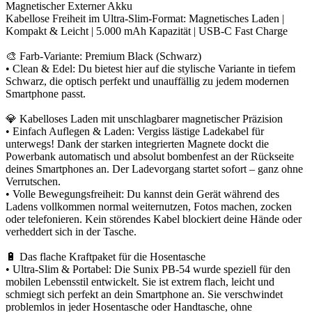
Magnetischer Externer Akku
Kabellose Freiheit im Ultra-Slim-Format: Magnetisches Laden |
Kompakt & Leicht | 5.000 mAh Kapazität | USB-C Fast Charge
🎨 Farb-Variante: Premium Black (Schwarz)
• Clean & Edel: Du bietest hier auf die stylische Variante in tiefem
Schwarz, die optisch perfekt und unauffällig zu jedem modernen
Smartphone passt.
💎 Kabelloses Laden mit unschlagbarer magnetischer Präzision
• Einfach Auflegen & Laden: Vergiss lästige Ladekabel für
unterwegs! Dank der starken integrierten Magnete dockt die
Powerbank automatisch und absolut bombenfest an der Rückseite
deines Smartphones an. Der Ladevorgang startet sofort – ganz ohne
Verrutschen.
• Volle Bewegungsfreiheit: Du kannst dein Gerät während des
Ladens vollkommen normal weiternutzen, Fotos machen, zocken
oder telefonieren. Kein störendes Kabel blockiert deine Hände oder
verheddert sich in der Tasche.
🔋 Das flache Kraftpaket für die Hosentasche
• Ultra-Slim & Portabel: Die Sunix PB-54 wurde speziell für den
mobilen Lebensstil entwickelt. Sie ist extrem flach, leicht und
schmiegt sich perfekt an dein Smartphone an. Sie verschwindet
problemlos in jeder Hosentasche oder Handtasche, ohne