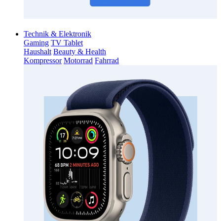
Technik & Elektronik
Gaming
TV Tablet
Haushalt
Beauty & Health
Kompressor
Motorrad
Fahrrad