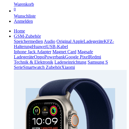
Warenkorb
0
Wunschliste
Anmelden
Home
GSM-Zubehör
Speichermedien
Audio
Original Apple
Ladegeräte
KFZ-
Halterung
Huawei
USB-Kabel
Iphone Jack Adapter
Magnet Card
Magsafe
Ladegeräte
Oppo
Powerbank
Google Pixel
Redmi
Technik & Elektronik
Ladeneinrichtung
Samsung S
Serie
Smartwatch Zubehör
Xiaomi