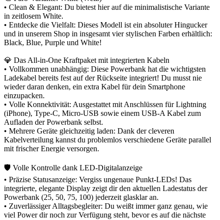
• Clean & Elegant: Du bietest hier auf die minimalistische Variante
in zeitlosem White.
• Entdecke die Vielfalt: Dieses Modell ist ein absoluter Hingucker
und in unserem Shop in insgesamt vier stylischen Farben erhältlich:
Black, Blue, Purple und White!
💎 Das All-in-One Kraftpaket mit integrierten Kabeln
• Vollkommen unabhängig: Diese Powerbank hat die wichtigsten
Ladekabel bereits fest auf der Rückseite integriert! Du musst nie
wieder daran denken, ein extra Kabel für dein Smartphone
einzupacken.
• Volle Konnektivität: Ausgestattet mit Anschlüssen für Lightning
(iPhone), Type-C, Micro-USB sowie einem USB-A Kabel zum
Aufladen der Powerbank selbst.
• Mehrere Geräte gleichzeitig laden: Dank der cleveren
Kabelverteilung kannst du problemlos verschiedene Geräte parallel
mit frischer Energie versorgen.
🛡️ Volle Kontrolle dank LED-Digitalanzeige
• Präzise Statusanzeige: Vergiss ungenaue Punkt-LEDs! Das
integrierte, elegante Display zeigt dir den aktuellen Ladestatus der
Powerbank (25, 50, 75, 100) jederzeit glasklar an.
• Zuverlässiger Alltagsbegleiter: Du weißt immer ganz genau, wie
viel Power dir noch zur Verfügung steht, bevor es auf die nächste