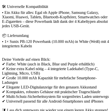
🛠️ Universelle Kompatibilität
• Ein Akku für alles: Egal ob Apple iPhone, Samsung Galaxy,
Xiaomi, Huawei, Tablets, Bluetooth-Kopfhörer, Smartwatches oder
E-Zigaretten – diese Powerbank lädt dank der 4 Kabeltypen absolut
jedes USB-Gerät.
📦 Lieferumfang
• 1× Sunix PB-120 Powerbank (10.000 mAh) in White (Weiß) mit 4
integrierten Kabeln
Deine Vorteile auf einen Blick:
✔ Farbe: White (auch in Black, Blue und Purple erhältlich)
✔ Keine extra Kabel nötig – 4 integrierte Ladekabel (Type-C,
Lightning, Micro, USB)
✔ Große 10.000 mAh Kapazität für mehrfache Smartphone-
Ladungen
✔ Elegante LED-Digitalanzeige für den genauen Akkustand
✔ Kompaktes, robustes Gehäuse mit praktischer Trageschlaufe
✔ Multi-Schutz-Sicherheitssystem für sorgenfreies Laden unterwegs
✔ Universell passend für alle Android-Smartphones und iPhones
🔰 Lass dich unterwegs nie wieder von einem leeren Akku stoppen!