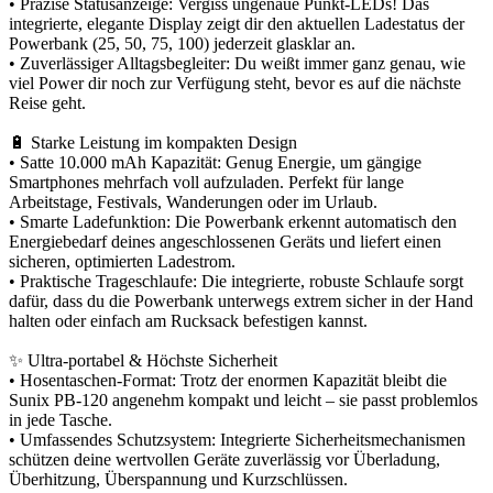
• Präzise Statusanzeige: Vergiss ungenaue Punkt-LEDs! Das
integrierte, elegante Display zeigt dir den aktuellen Ladestatus der
Powerbank (25, 50, 75, 100) jederzeit glasklar an.
• Zuverlässiger Alltagsbegleiter: Du weißt immer ganz genau, wie
viel Power dir noch zur Verfügung steht, bevor es auf die nächste
Reise geht.
🔋 Starke Leistung im kompakten Design
• Satte 10.000 mAh Kapazität: Genug Energie, um gängige
Smartphones mehrfach voll aufzuladen. Perfekt für lange
Arbeitstage, Festivals, Wanderungen oder im Urlaub.
• Smarte Ladefunktion: Die Powerbank erkennt automatisch den
Energiebedarf deines angeschlossenen Geräts und liefert einen
sicheren, optimierten Ladestrom.
• Praktische Trageschlaufe: Die integrierte, robuste Schlaufe sorgt
dafür, dass du die Powerbank unterwegs extrem sicher in der Hand
halten oder einfach am Rucksack befestigen kannst.
✨ Ultra-portabel & Höchste Sicherheit
• Hosentaschen-Format: Trotz der enormen Kapazität bleibt die
Sunix PB-120 angenehm kompakt und leicht – sie passt problemlos
in jede Tasche.
• Umfassendes Schutzsystem: Integrierte Sicherheitsmechanismen
schützen deine wertvollen Geräte zuverlässig vor Überladung,
Überhitzung, Überspannung und Kurzschlüssen.