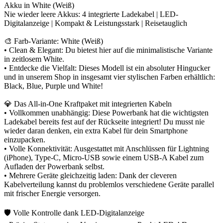
Akku in White (Weiß)
Nie wieder leere Akkus: 4 integrierte Ladekabel | LED-
Digitalanzeige | Kompakt & Leistungsstark | Reisetauglich
🎨 Farb-Variante: White (Weiß)
• Clean & Elegant: Du bietest hier auf die minimalistische Variante
in zeitlosem White.
• Entdecke die Vielfalt: Dieses Modell ist ein absoluter Hingucker
und in unserem Shop in insgesamt vier stylischen Farben erhältlich:
Black, Blue, Purple und White!
💎 Das All-in-One Kraftpaket mit integrierten Kabeln
• Vollkommen unabhängig: Diese Powerbank hat die wichtigsten
Ladekabel bereits fest auf der Rückseite integriert! Du musst nie
wieder daran denken, ein extra Kabel für dein Smartphone
einzupacken.
• Volle Konnektivität: Ausgestattet mit Anschlüssen für Lightning
(iPhone), Type-C, Micro-USB sowie einem USB-A Kabel zum
Aufladen der Powerbank selbst.
• Mehrere Geräte gleichzeitig laden: Dank der cleveren
Kabelverteilung kannst du problemlos verschiedene Geräte parallel
mit frischer Energie versorgen.
🛡️ Volle Kontrolle dank LED-Digitalanzeige