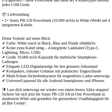
E-Zigaretten – diese Powerbank lädt dank der 4 Kabeltypen absolut
jedes USB-Gerät.
📦 Lieferumfang
• 1× Sunix PB-120 Powerbank (10.000 mAh) in White (Weiß) mit 4
integrierten Kabeln
Deine Vorteile auf einen Blick:
✔ Farbe: White (auch in Black, Blue und Purple erhältlich)
✔ Keine extra Kabel nötig – 4 integrierte Ladekabel (Type-C,
Lightning, Micro, USB)
✔ Große 10.000 mAh Kapazität für mehrfache Smartphone-
Ladungen
✔ Elegante LED-Digitalanzeige für den genauen Akkustand
✔ Kompaktes, robustes Gehäuse mit praktischer Trageschlaufe
✔ Multi-Schutz-Sicherheitssystem für sorgenfreies Laden unterwegs
✔ Universell passend für alle Android-Smartphones und iPhones
🔰 Lass dich unterwegs nie wieder von einem leeren Akku stoppen!
Sichern Sie sich jetzt die Sunix PB-120 All-in-One Powerbank in
modernem White und genießen Sie grenzenlose Unabhängigkeit für
all Ihre Geräte!