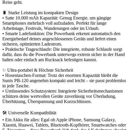
Reise geht.
🔋 Starke Leistung im kompakten Design
• Satte 10.000 mAh Kapazität: Genug Energie, um gängige
Smartphones mehrfach voll aufzuladen. Perfekt für lange
Arbeitstage, Festivals, Wanderungen oder im Urlaub.
• Smarte Ladefunktion: Die Powerbank erkennt automatisch den
Energiebedarf deines angeschlossenen Geräts und liefert einen
sicheren, optimierten Ladestrom.
• Praktische Trageschlaufe: Die integrierte, robuste Schlaufe sorgt
dafür, dass du die Powerbank unterwegs extrem sicher in der Hand
halten oder einfach am Rucksack befestigen kannst.
✨ Ultra-portabel & Höchste Sicherheit
• Hosentaschen-Format: Trotz der enormen Kapazität bleibt die
Sunix PB-120 angenehm kompakt und leicht – sie passt problemlos
in jede Tasche.
• Umfassendes Schutzsystem: Integrierte Sicherheitsmechanismen
schützen deine wertvollen Geräte zuverlässig vor Überladung,
Überhitzung, Überspannung und Kurzschlüssen.
🛠️ Universelle Kompatibilität
• Ein Akku für alles: Egal ob Apple iPhone, Samsung Galaxy,
Xiaomi, Huawei, Tablets, Bluetooth-Kopfhörer, Smartwatches oder