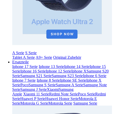
A Serie
S Serie
Tablet A Serie
A9+ Serie
Original Zubehör
Ersatzteile
Iphone 17 Serie
Iphone 13 Serie
Iphone 14 Serie
Iphone 15
Serie
Iphone 16 Serie
Iphone 12 Serie
Iphone X
Samsung S20
Serie
Samsung S21 Serie
Samsung S23 Serie
Iphone 6 Serie
Iphone 7 Serie
Iphone 8 Serie
Iphone SE Serie
Iphone X
Serie
Poco
Samsung S Serie
Samsung A Serie
Samsung Note
Serie
Samsung J Serie
Xiaomi
Samsung
Apple
Xiaomi 11 Serie
Redmi Note Serie
Poco Serie
Redmi
Serie
Huawei P Serie
Huawei Honor Serie
Motorola E
Serie
Motorola G Serie
Motorola Serie
Samsung Serie