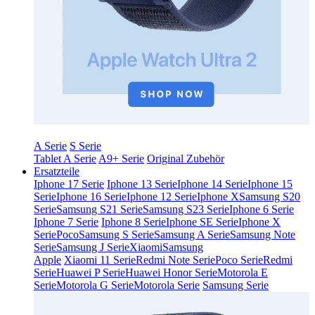
A Serie
S Serie
Tablet A Serie
A9+ Serie
Original Zubehör
Ersatzteile
Iphone 17 Serie
Iphone 13 Serie
Iphone 14 Serie
Iphone 15
Serie
Iphone 16 Serie
Iphone 12 Serie
Iphone X
Samsung S20
Serie
Samsung S21 Serie
Samsung S23 Serie
Iphone 6 Serie
Iphone 7 Serie
Iphone 8 Serie
Iphone SE Serie
Iphone X
Serie
Poco
Samsung S Serie
Samsung A Serie
Samsung Note
Serie
Samsung J Serie
Xiaomi
Samsung
Apple
Xiaomi 11 Serie
Redmi Note Serie
Poco Serie
Redmi
Serie
Huawei P Serie
Huawei Honor Serie
Motorola E
Serie
Motorola G Serie
Motorola Serie
Samsung Serie