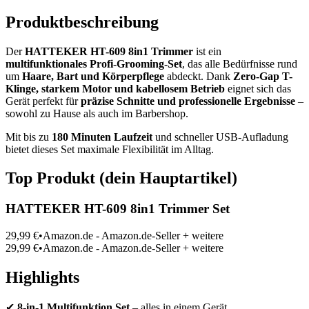
Produktbeschreibung
Der
HATTEKER HT-609 8in1 Trimmer
ist ein
multifunktionales Profi-Grooming-Set
, das alle Bedürfnisse rund
um
Haare, Bart und Körperpflege
abdeckt. Dank
Zero-Gap T-
Klinge, starkem Motor und kabellosem Betrieb
eignet sich das
Gerät perfekt für
präzise Schnitte und professionelle Ergebnisse
–
sowohl zu Hause als auch im Barbershop.
Mit bis zu
180 Minuten Laufzeit
und schneller USB-Aufladung
bietet dieses Set maximale Flexibilität im Alltag.
Top Produkt (dein Hauptartikel)
HATTEKER HT-609 8in1 Trimmer Set
29,99 €•Amazon.de - Amazon.de-Seller + weitere
29,99 €•Amazon.de - Amazon.de-Seller + weitere
Highlights
✔
8-in-1 Multifunktion Set
– alles in einem Gerät