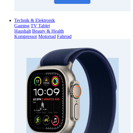
Technik & Elektronik
Gaming
TV Tablet
Haushalt
Beauty & Health
Kompressor
Motorrad
Fahrrad