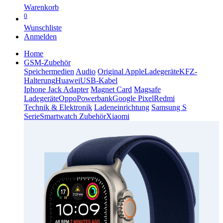
Warenkorb
0
Wunschliste
Anmelden
Home
GSM-Zubehör
Speichermedien
Audio
Original Apple
Ladegeräte
KFZ-
Halterung
Huawei
USB-Kabel
Iphone Jack Adapter
Magnet Card
Magsafe
Ladegeräte
Oppo
Powerbank
Google Pixel
Redmi
Technik & Elektronik
Ladeneinrichtung
Samsung S
Serie
Smartwatch Zubehör
Xiaomi