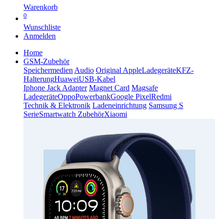
Warenkorb
0
Wunschliste
Anmelden
Home
GSM-Zubehör
Speichermedien
Audio
Original Apple
Ladegeräte
KFZ-
Halterung
Huawei
USB-Kabel
Iphone Jack Adapter
Magnet Card
Magsafe
Ladegeräte
Oppo
Powerbank
Google Pixel
Redmi
Technik & Elektronik
Ladeneinrichtung
Samsung S
Serie
Smartwatch Zubehör
Xiaomi