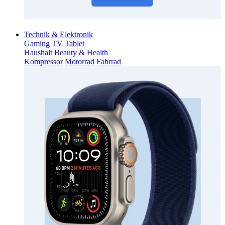
Technik & Elektronik
Gaming
TV Tablet
Haushalt
Beauty & Health
Kompressor
Motorrad
Fahrrad