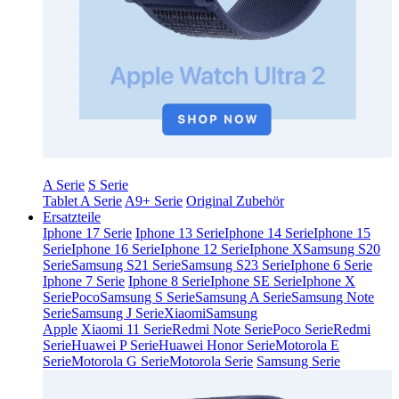
A Serie
S Serie
Tablet A Serie
A9+ Serie
Original Zubehör
Ersatzteile
Iphone 17 Serie
Iphone 13 Serie
Iphone 14 Serie
Iphone 15
Serie
Iphone 16 Serie
Iphone 12 Serie
Iphone X
Samsung S20
Serie
Samsung S21 Serie
Samsung S23 Serie
Iphone 6 Serie
Iphone 7 Serie
Iphone 8 Serie
Iphone SE Serie
Iphone X
Serie
Poco
Samsung S Serie
Samsung A Serie
Samsung Note
Serie
Samsung J Serie
Xiaomi
Samsung
Apple
Xiaomi 11 Serie
Redmi Note Serie
Poco Serie
Redmi
Serie
Huawei P Serie
Huawei Honor Serie
Motorola E
Serie
Motorola G Serie
Motorola Serie
Samsung Serie