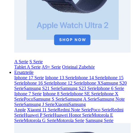
A Serie
S Serie
Tablet A Serie
A9+ Serie
Original Zubehör
Ersatzteile
Iphone 17 Serie
Iphone 13 Serie
Iphone 14 Serie
Iphone 15
Serie
Iphone 16 Serie
Iphone 12 Serie
Iphone X
Samsung S20
Serie
Samsung S21 Serie
Samsung S23 Serie
Iphone 6 Serie
Iphone 7 Serie
Iphone 8 Serie
Iphone SE Serie
Iphone X
Serie
Poco
Samsung S Serie
Samsung A Serie
Samsung Note
Serie
Samsung J Serie
Xiaomi
Samsung
Apple
Xiaomi 11 Serie
Redmi Note Serie
Poco Serie
Redmi
Serie
Huawei P Serie
Huawei Honor Serie
Motorola E
Serie
Motorola G Serie
Motorola Serie
Samsung Serie