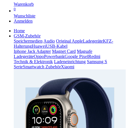
Warenkorb
0
Wunschliste
Anmelden
Home
GSM-Zubehör
Speichermedien
Audio
Original Apple
Ladegeräte
KFZ-
Halterung
Huawei
USB-Kabel
Iphone Jack Adapter
Magnet Card
Magsafe
Ladegeräte
Oppo
Powerbank
Google Pixel
Redmi
Technik & Elektronik
Ladeneinrichtung
Samsung S
Serie
Smartwatch Zubehör
Xiaomi