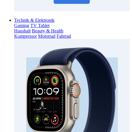
Technik & Elektronik
Gaming
TV Tablet
Haushalt
Beauty & Health
Kompressor
Motorrad
Fahrrad