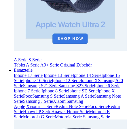
A Serie
S Serie
Tablet A Serie
A9+ Serie
Original Zubehör
Ersatzteile
Iphone 17 Serie
Iphone 13 Serie
Iphone 14 Serie
Iphone 15
Serie
Iphone 16 Serie
Iphone 12 Serie
Iphone X
Samsung S20
Serie
Samsung S21 Serie
Samsung S23 Serie
Iphone 6 Serie
Iphone 7 Serie
Iphone 8 Serie
Iphone SE Serie
Iphone X
Serie
Poco
Samsung S Serie
Samsung A Serie
Samsung Note
Serie
Samsung J Serie
Xiaomi
Samsung
Apple
Xiaomi 11 Serie
Redmi Note Serie
Poco Serie
Redmi
Serie
Huawei P Serie
Huawei Honor Serie
Motorola E
Serie
Motorola G Serie
Motorola Serie
Samsung Serie