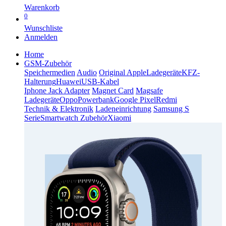
Warenkorb
0
Wunschliste
Anmelden
Home
GSM-Zubehör
Speichermedien
Audio
Original Apple
Ladegeräte
KFZ-
Halterung
Huawei
USB-Kabel
Iphone Jack Adapter
Magnet Card
Magsafe
Ladegeräte
Oppo
Powerbank
Google Pixel
Redmi
Technik & Elektronik
Ladeneinrichtung
Samsung S
Serie
Smartwatch Zubehör
Xiaomi