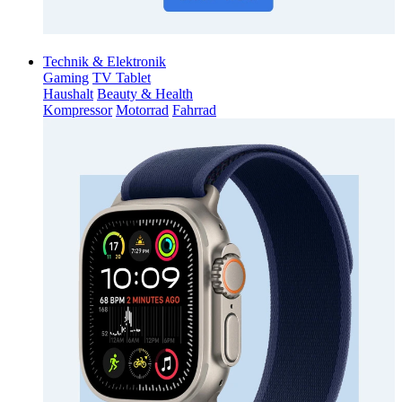
Technik & Elektronik
Gaming
TV Tablet
Haushalt
Beauty & Health
Kompressor
Motorrad
Fahrrad