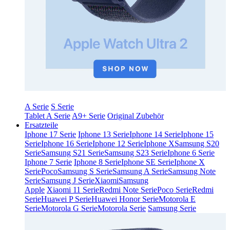
A Serie
S Serie
Tablet A Serie
A9+ Serie
Original Zubehör
Ersatzteile
Iphone 17 Serie
Iphone 13 Serie
Iphone 14 Serie
Iphone 15
Serie
Iphone 16 Serie
Iphone 12 Serie
Iphone X
Samsung S20
Serie
Samsung S21 Serie
Samsung S23 Serie
Iphone 6 Serie
Iphone 7 Serie
Iphone 8 Serie
Iphone SE Serie
Iphone X
Serie
Poco
Samsung S Serie
Samsung A Serie
Samsung Note
Serie
Samsung J Serie
Xiaomi
Samsung
Apple
Xiaomi 11 Serie
Redmi Note Serie
Poco Serie
Redmi
Serie
Huawei P Serie
Huawei Honor Serie
Motorola E
Serie
Motorola G Serie
Motorola Serie
Samsung Serie