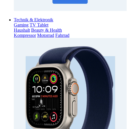
Technik & Elektronik
Gaming
TV Tablet
Haushalt
Beauty & Health
Kompressor
Motorrad
Fahrrad