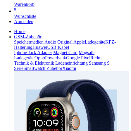
Warenkorb
0
Wunschliste
Anmelden
Home
GSM-Zubehör
Speichermedien
Audio
Original Apple
Ladegeräte
KFZ-
Halterung
Huawei
USB-Kabel
Iphone Jack Adapter
Magnet Card
Magsafe
Ladegeräte
Oppo
Powerbank
Google Pixel
Redmi
Technik & Elektronik
Ladeneinrichtung
Samsung S
Serie
Smartwatch Zubehör
Xiaomi