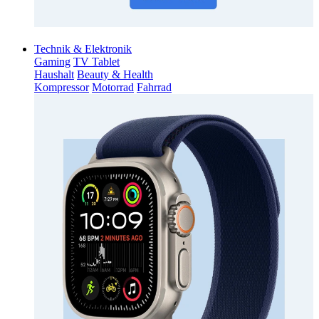
Technik & Elektronik
Gaming
TV Tablet
Haushalt
Beauty & Health
Kompressor
Motorrad
Fahrrad