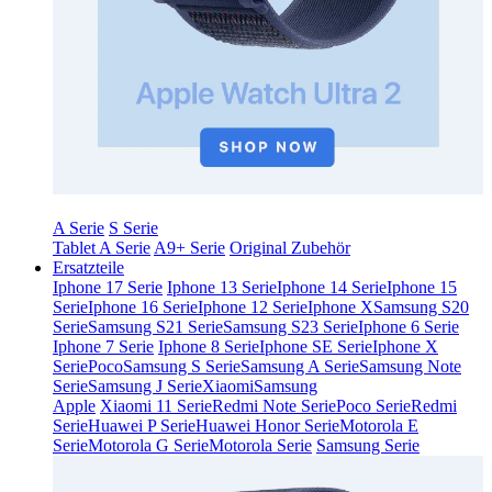
A Serie
S Serie
Tablet A Serie
A9+ Serie
Original Zubehör
Ersatzteile
Iphone 17 Serie
Iphone 13 Serie
Iphone 14 Serie
Iphone 15
Serie
Iphone 16 Serie
Iphone 12 Serie
Iphone X
Samsung S20
Serie
Samsung S21 Serie
Samsung S23 Serie
Iphone 6 Serie
Iphone 7 Serie
Iphone 8 Serie
Iphone SE Serie
Iphone X
Serie
Poco
Samsung S Serie
Samsung A Serie
Samsung Note
Serie
Samsung J Serie
Xiaomi
Samsung
Apple
Xiaomi 11 Serie
Redmi Note Serie
Poco Serie
Redmi
Serie
Huawei P Serie
Huawei Honor Serie
Motorola E
Serie
Motorola G Serie
Motorola Serie
Samsung Serie