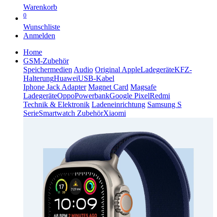
Warenkorb
0
Wunschliste
Anmelden
Home
GSM-Zubehör
Speichermedien
Audio
Original Apple
Ladegeräte
KFZ-
Halterung
Huawei
USB-Kabel
Iphone Jack Adapter
Magnet Card
Magsafe
Ladegeräte
Oppo
Powerbank
Google Pixel
Redmi
Technik & Elektronik
Ladeneinrichtung
Samsung S
Serie
Smartwatch Zubehör
Xiaomi