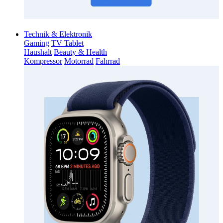
Technik & Elektronik
Gaming
TV Tablet
Haushalt
Beauty & Health
Kompressor
Motorrad
Fahrrad