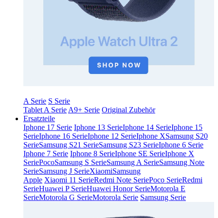
A Serie
S Serie
Tablet A Serie
A9+ Serie
Original Zubehör
Ersatzteile
Iphone 17 Serie
Iphone 13 Serie
Iphone 14 Serie
Iphone 15
Serie
Iphone 16 Serie
Iphone 12 Serie
Iphone X
Samsung S20
Serie
Samsung S21 Serie
Samsung S23 Serie
Iphone 6 Serie
Iphone 7 Serie
Iphone 8 Serie
Iphone SE Serie
Iphone X
Serie
Poco
Samsung S Serie
Samsung A Serie
Samsung Note
Serie
Samsung J Serie
Xiaomi
Samsung
Apple
Xiaomi 11 Serie
Redmi Note Serie
Poco Serie
Redmi
Serie
Huawei P Serie
Huawei Honor Serie
Motorola E
Serie
Motorola G Serie
Motorola Serie
Samsung Serie