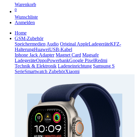
Warenkorb
0
Wunschliste
Anmelden
Home
GSM-Zubehör
Speichermedien
Audio
Original Apple
Ladegeräte
KFZ-
Halterung
Huawei
USB-Kabel
Iphone Jack Adapter
Magnet Card
Magsafe
Ladegeräte
Oppo
Powerbank
Google Pixel
Redmi
Technik & Elektronik
Ladeneinrichtung
Samsung S
Serie
Smartwatch Zubehör
Xiaomi