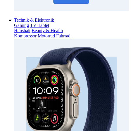
Technik & Elektronik
Gaming
TV Tablet
Haushalt
Beauty & Health
Kompressor
Motorrad
Fahrrad