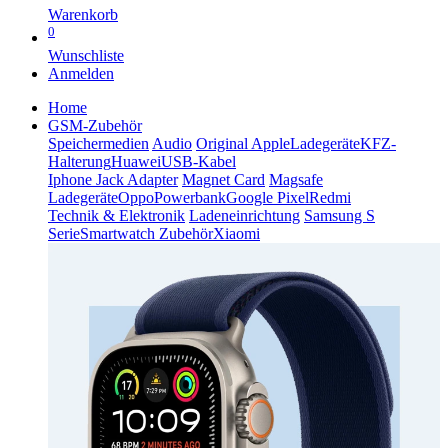
Warenkorb
0
Wunschliste
Anmelden
Home
GSM-Zubehör
Speichermedien
Audio
Original Apple
Ladegeräte
KFZ-
Halterung
Huawei
USB-Kabel
Iphone Jack Adapter
Magnet Card
Magsafe
Ladegeräte
Oppo
Powerbank
Google Pixel
Redmi
Technik & Elektronik
Ladeneinrichtung
Samsung S
Serie
Smartwatch Zubehör
Xiaomi