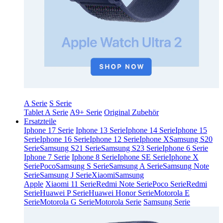
A Serie
S Serie
Tablet A Serie
A9+ Serie
Original Zubehör
Ersatzteile
Iphone 17 Serie
Iphone 13 Serie
Iphone 14 Serie
Iphone 15
Serie
Iphone 16 Serie
Iphone 12 Serie
Iphone X
Samsung S20
Serie
Samsung S21 Serie
Samsung S23 Serie
Iphone 6 Serie
Iphone 7 Serie
Iphone 8 Serie
Iphone SE Serie
Iphone X
Serie
Poco
Samsung S Serie
Samsung A Serie
Samsung Note
Serie
Samsung J Serie
Xiaomi
Samsung
Apple
Xiaomi 11 Serie
Redmi Note Serie
Poco Serie
Redmi
Serie
Huawei P Serie
Huawei Honor Serie
Motorola E
Serie
Motorola G Serie
Motorola Serie
Samsung Serie