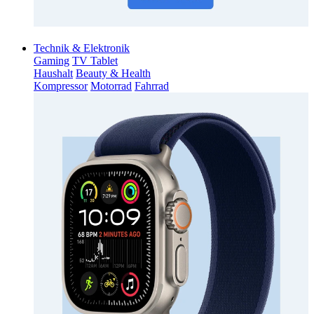
Technik & Elektronik
Gaming
TV Tablet
Haushalt
Beauty & Health
Kompressor
Motorrad
Fahrrad