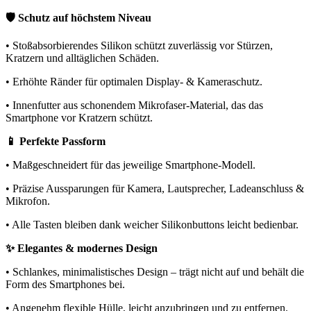
🛡️ Schutz auf höchstem Niveau
• Stoßabsorbierendes Silikon schützt zuverlässig vor Stürzen,
Kratzern und alltäglichen Schäden.
• Erhöhte Ränder für optimalen Display- & Kameraschutz.
• Innenfutter aus schonendem Mikrofaser-Material, das das
Smartphone vor Kratzern schützt.
📱 Perfekte Passform
• Maßgeschneidert für das jeweilige Smartphone-Modell.
• Präzise Aussparungen für Kamera, Lautsprecher, Ladeanschluss &
Mikrofon.
• Alle Tasten bleiben dank weicher Silikonbuttons leicht bedienbar.
✨ Elegantes & modernes Design
• Schlankes, minimalistisches Design – trägt nicht auf und behält die
Form des Smartphones bei.
• Angenehm flexible Hülle, leicht anzubringen und zu entfernen.