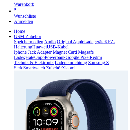
Warenkorb
0
Wunschliste
Anmelden
Home
GSM-Zubehör
Speichermedien
Audio
Original Apple
Ladegeräte
KFZ-
Halterung
Huawei
USB-Kabel
Iphone Jack Adapter
Magnet Card
Magsafe
Ladegeräte
Oppo
Powerbank
Google Pixel
Redmi
Technik & Elektronik
Ladeneinrichtung
Samsung S
Serie
Smartwatch Zubehör
Xiaomi