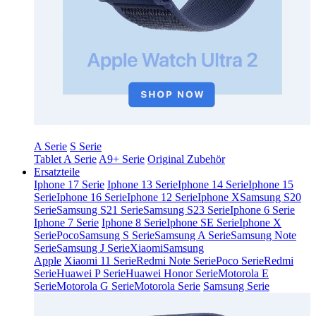
A Serie
S Serie
Tablet A Serie
A9+ Serie
Original Zubehör
Ersatzteile
Iphone 17 Serie
Iphone 13 Serie
Iphone 14 Serie
Iphone 15
Serie
Iphone 16 Serie
Iphone 12 Serie
Iphone X
Samsung S20
Serie
Samsung S21 Serie
Samsung S23 Serie
Iphone 6 Serie
Iphone 7 Serie
Iphone 8 Serie
Iphone SE Serie
Iphone X
Serie
Poco
Samsung S Serie
Samsung A Serie
Samsung Note
Serie
Samsung J Serie
Xiaomi
Samsung
Apple
Xiaomi 11 Serie
Redmi Note Serie
Poco Serie
Redmi
Serie
Huawei P Serie
Huawei Honor Serie
Motorola E
Serie
Motorola G Serie
Motorola Serie
Samsung Serie