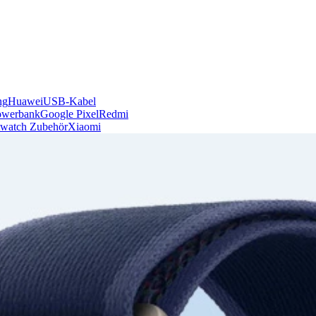
ng
Huawei
USB-Kabel
owerbank
Google Pixel
Redmi
watch Zubehör
Xiaomi