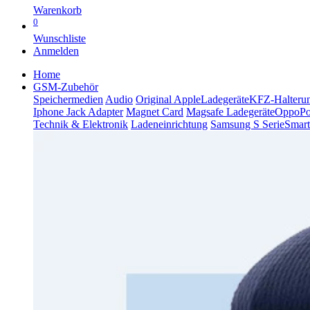
Warenkorb
0
Wunschliste
Anmelden
Home
GSM-Zubehör
Speichermedien
Audio
Original Apple
Ladegeräte
KFZ-Halteru
Iphone Jack Adapter
Magnet Card
Magsafe Ladegeräte
Oppo
P
Technik & Elektronik
Ladeneinrichtung
Samsung S Serie
Smart