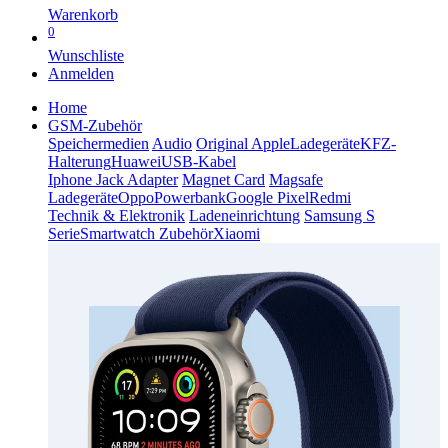
Warenkorb
0
Wunschliste
Anmelden
Home
GSM-Zubehör
Speichermedien
Audio
Original Apple
Ladegeräte
KFZ-
Halterung
Huawei
USB-Kabel
Iphone Jack Adapter
Magnet Card
Magsafe
Ladegeräte
Oppo
Powerbank
Google Pixel
Redmi
Technik & Elektronik
Ladeneinrichtung
Samsung S
Serie
Smartwatch Zubehör
Xiaomi