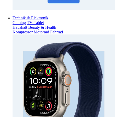
Technik & Elektronik
Gaming
TV Tablet
Haushalt
Beauty & Health
Kompressor
Motorrad
Fahrrad