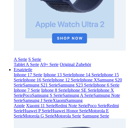
A Serie
S Serie
Tablet A Serie
A9+ Serie
Original Zubehör
Ersatzteile
Iphone 17 Serie
Iphone 13 Serie
Iphone 14 Serie
Iphone 15
Serie
Iphone 16 Serie
Iphone 12 Serie
Iphone X
Samsung S20
Serie
Samsung S21 Serie
Samsung S23 Serie
Iphone 6 Serie
Iphone 7 Serie
Iphone 8 Serie
Iphone SE Serie
Iphone X
Serie
Poco
Samsung S Serie
Samsung A Serie
Samsung Note
Serie
Samsung J Serie
Xiaomi
Samsung
Apple
Xiaomi 11 Serie
Redmi Note Serie
Poco Serie
Redmi
Serie
Huawei P Serie
Huawei Honor Serie
Motorola E
Serie
Motorola G Serie
Motorola Serie
Samsung Serie