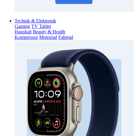
Technik & Elektronik
Gaming
TV Tablet
Haushalt
Beauty & Health
Kompressor
Motorrad
Fahrrad