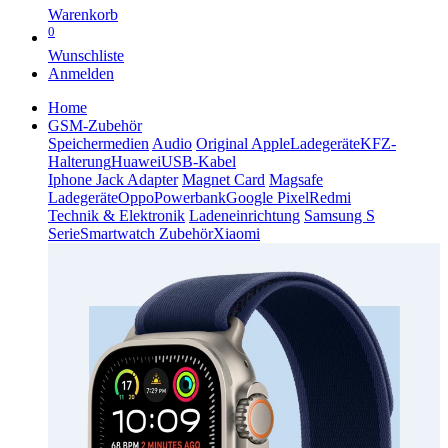
Warenkorb
0
Wunschliste
Anmelden
Home
GSM-Zubehör
Speichermedien
Audio
Original Apple
Ladegeräte
KFZ-
Halterung
Huawei
USB-Kabel
Iphone Jack Adapter
Magnet Card
Magsafe
Ladegeräte
Oppo
Powerbank
Google Pixel
Redmi
Technik & Elektronik
Ladeneinrichtung
Samsung S
Serie
Smartwatch Zubehör
Xiaomi