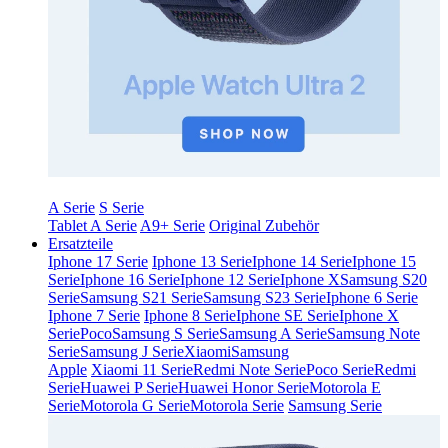
A Serie
S Serie
Tablet A Serie
A9+ Serie
Original Zubehör
Ersatzteile
Iphone 17 Serie
Iphone 13 Serie
Iphone 14 Serie
Iphone 15
Serie
Iphone 16 Serie
Iphone 12 Serie
Iphone X
Samsung S20
Serie
Samsung S21 Serie
Samsung S23 Serie
Iphone 6 Serie
Iphone 7 Serie
Iphone 8 Serie
Iphone SE Serie
Iphone X
Serie
Poco
Samsung S Serie
Samsung A Serie
Samsung Note
Serie
Samsung J Serie
Xiaomi
Samsung
Apple
Xiaomi 11 Serie
Redmi Note Serie
Poco Serie
Redmi
Serie
Huawei P Serie
Huawei Honor Serie
Motorola E
Serie
Motorola G Serie
Motorola Serie
Samsung Serie