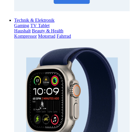
Technik & Elektronik
Gaming
TV Tablet
Haushalt
Beauty & Health
Kompressor
Motorrad
Fahrrad