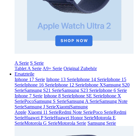
A Serie
S Serie
Tablet A Serie
A9+ Serie
Original Zubehör
Ersatzteile
Iphone 17 Serie
Iphone 13 Serie
Iphone 14 Serie
Iphone 15
Serie
Iphone 16 Serie
Iphone 12 Serie
Iphone X
Samsung S20
Serie
Samsung S21 Serie
Samsung S23 Serie
Iphone 6 Serie
Iphone 7 Serie
Iphone 8 Serie
Iphone SE Serie
Iphone X
Serie
Poco
Samsung S Serie
Samsung A Serie
Samsung Note
Serie
Samsung J Serie
Xiaomi
Samsung
Apple
Xiaomi 11 Serie
Redmi Note Serie
Poco Serie
Redmi
Serie
Huawei P Serie
Huawei Honor Serie
Motorola E
Serie
Motorola G Serie
Motorola Serie
Samsung Serie