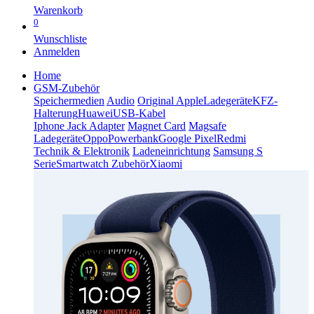
Warenkorb
0
Wunschliste
Anmelden
Home
GSM-Zubehör
Speichermedien
Audio
Original Apple
Ladegeräte
KFZ-
Halterung
Huawei
USB-Kabel
Iphone Jack Adapter
Magnet Card
Magsafe
Ladegeräte
Oppo
Powerbank
Google Pixel
Redmi
Technik & Elektronik
Ladeneinrichtung
Samsung S
Serie
Smartwatch Zubehör
Xiaomi