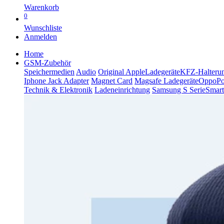
Warenkorb
0
Wunschliste
Anmelden
Home
GSM-Zubehör
Speichermedien
Audio
Original Apple
Ladegeräte
KFZ-Halteru
Iphone Jack Adapter
Magnet Card
Magsafe Ladegeräte
Oppo
P
Technik & Elektronik
Ladeneinrichtung
Samsung S Serie
Smart