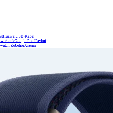
ng
Huawei
USB-Kabel
owerbank
Google Pixel
Redmi
watch Zubehör
Xiaomi