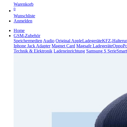
Warenkorb
0
Wunschliste
Anmelden
Home
GSM-Zubehör
Speichermedien
Audio
Original Apple
Ladegeräte
KFZ-Halteru
Iphone Jack Adapter
Magnet Card
Magsafe Ladegeräte
Oppo
P
Technik & Elektronik
Ladeneinrichtung
Samsung S Serie
Smart