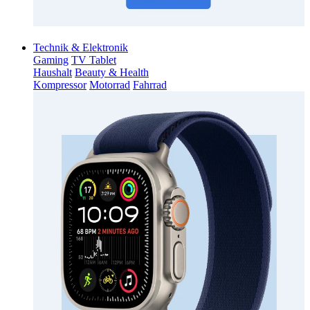
Technik & Elektronik
Gaming
TV Tablet
Haushalt
Beauty & Health
Kompressor
Motorrad
Fahrrad