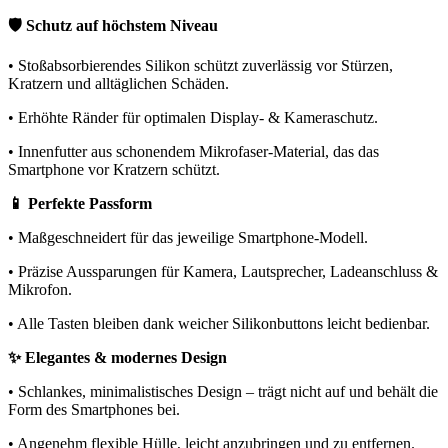
🛡️ Schutz auf höchstem Niveau
• Stoßabsorbierendes Silikon schützt zuverlässig vor Stürzen,
Kratzern und alltäglichen Schäden.
• Erhöhte Ränder für optimalen Display- & Kameraschutz.
• Innenfutter aus schonendem Mikrofaser-Material, das das
Smartphone vor Kratzern schützt.
📱 Perfekte Passform
• Maßgeschneidert für das jeweilige Smartphone-Modell.
• Präzise Aussparungen für Kamera, Lautsprecher, Ladeanschluss &
Mikrofon.
• Alle Tasten bleiben dank weicher Silikonbuttons leicht bedienbar.
✨ Elegantes & modernes Design
• Schlankes, minimalistisches Design – trägt nicht auf und behält die
Form des Smartphones bei.
• Angenehm flexible Hülle, leicht anzubringen und zu entfernen.