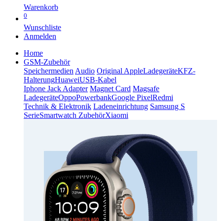
Warenkorb
0
Wunschliste
Anmelden
Home
GSM-Zubehör
Speichermedien
Audio
Original Apple
Ladegeräte
KFZ-
Halterung
Huawei
USB-Kabel
Iphone Jack Adapter
Magnet Card
Magsafe
Ladegeräte
Oppo
Powerbank
Google Pixel
Redmi
Technik & Elektronik
Ladeneinrichtung
Samsung S
Serie
Smartwatch Zubehör
Xiaomi