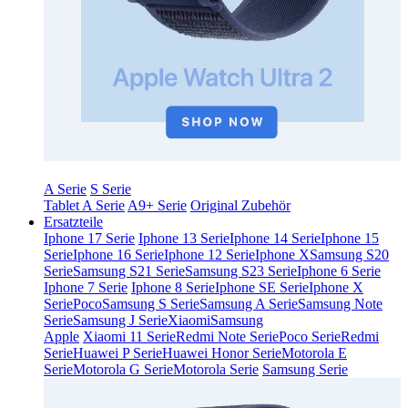
A Serie
S Serie
Tablet A Serie
A9+ Serie
Original Zubehör
Ersatzteile
Iphone 17 Serie
Iphone 13 Serie
Iphone 14 Serie
Iphone 15
Serie
Iphone 16 Serie
Iphone 12 Serie
Iphone X
Samsung S20
Serie
Samsung S21 Serie
Samsung S23 Serie
Iphone 6 Serie
Iphone 7 Serie
Iphone 8 Serie
Iphone SE Serie
Iphone X
Serie
Poco
Samsung S Serie
Samsung A Serie
Samsung Note
Serie
Samsung J Serie
Xiaomi
Samsung
Apple
Xiaomi 11 Serie
Redmi Note Serie
Poco Serie
Redmi
Serie
Huawei P Serie
Huawei Honor Serie
Motorola E
Serie
Motorola G Serie
Motorola Serie
Samsung Serie