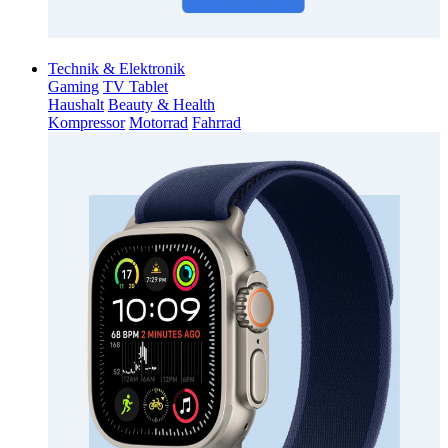
Technik & Elektronik
Gaming
TV Tablet
Haushalt
Beauty & Health
Kompressor
Motorrad
Fahrrad