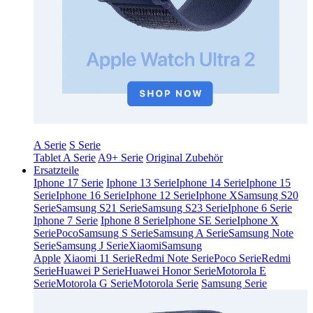
A Serie
S Serie
Tablet A Serie
A9+ Serie
Original Zubehör
Ersatzteile
Iphone 17 Serie
Iphone 13 Serie
Iphone 14 Serie
Iphone 15
Serie
Iphone 16 Serie
Iphone 12 Serie
Iphone X
Samsung S20
Serie
Samsung S21 Serie
Samsung S23 Serie
Iphone 6 Serie
Iphone 7 Serie
Iphone 8 Serie
Iphone SE Serie
Iphone X
Serie
Poco
Samsung S Serie
Samsung A Serie
Samsung Note
Serie
Samsung J Serie
Xiaomi
Samsung
Apple
Xiaomi 11 Serie
Redmi Note Serie
Poco Serie
Redmi
Serie
Huawei P Serie
Huawei Honor Serie
Motorola E
Serie
Motorola G Serie
Motorola Serie
Samsung Serie