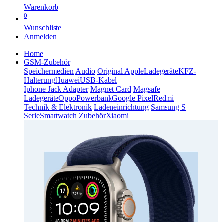
Warenkorb
0
Wunschliste
Anmelden
Home
GSM-Zubehör
Speichermedien
Audio
Original Apple
Ladegeräte
KFZ-
Halterung
Huawei
USB-Kabel
Iphone Jack Adapter
Magnet Card
Magsafe
Ladegeräte
Oppo
Powerbank
Google Pixel
Redmi
Technik & Elektronik
Ladeneinrichtung
Samsung S
Serie
Smartwatch Zubehör
Xiaomi