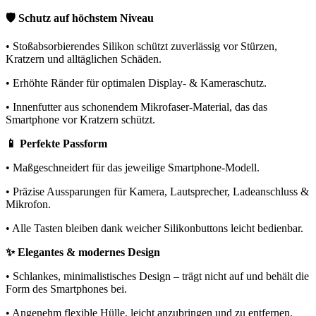
🛡️ Schutz auf höchstem Niveau
• Stoßabsorbierendes Silikon schützt zuverlässig vor Stürzen,
Kratzern und alltäglichen Schäden.
• Erhöhte Ränder für optimalen Display- & Kameraschutz.
• Innenfutter aus schonendem Mikrofaser-Material, das das
Smartphone vor Kratzern schützt.
📱 Perfekte Passform
• Maßgeschneidert für das jeweilige Smartphone-Modell.
• Präzise Aussparungen für Kamera, Lautsprecher, Ladeanschluss &
Mikrofon.
• Alle Tasten bleiben dank weicher Silikonbuttons leicht bedienbar.
✨ Elegantes & modernes Design
• Schlankes, minimalistisches Design – trägt nicht auf und behält die
Form des Smartphones bei.
• Angenehm flexible Hülle, leicht anzubringen und zu entfernen.