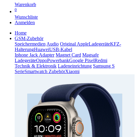
Warenkorb
0
Wunschliste
Anmelden
Home
GSM-Zubehör
Speichermedien
Audio
Original Apple
Ladegeräte
KFZ-
Halterung
Huawei
USB-Kabel
Iphone Jack Adapter
Magnet Card
Magsafe
Ladegeräte
Oppo
Powerbank
Google Pixel
Redmi
Technik & Elektronik
Ladeneinrichtung
Samsung S
Serie
Smartwatch Zubehör
Xiaomi