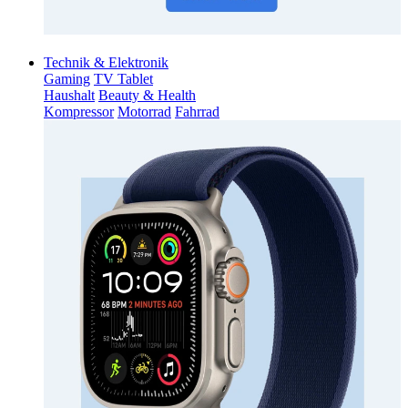
Technik & Elektronik
Gaming
TV Tablet
Haushalt
Beauty & Health
Kompressor
Motorrad
Fahrrad