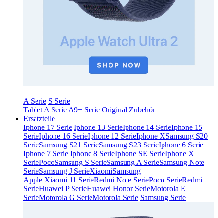
A Serie
S Serie
Tablet A Serie
A9+ Serie
Original Zubehör
Ersatzteile
Iphone 17 Serie
Iphone 13 Serie
Iphone 14 Serie
Iphone 15
Serie
Iphone 16 Serie
Iphone 12 Serie
Iphone X
Samsung S20
Serie
Samsung S21 Serie
Samsung S23 Serie
Iphone 6 Serie
Iphone 7 Serie
Iphone 8 Serie
Iphone SE Serie
Iphone X
Serie
Poco
Samsung S Serie
Samsung A Serie
Samsung Note
Serie
Samsung J Serie
Xiaomi
Samsung
Apple
Xiaomi 11 Serie
Redmi Note Serie
Poco Serie
Redmi
Serie
Huawei P Serie
Huawei Honor Serie
Motorola E
Serie
Motorola G Serie
Motorola Serie
Samsung Serie