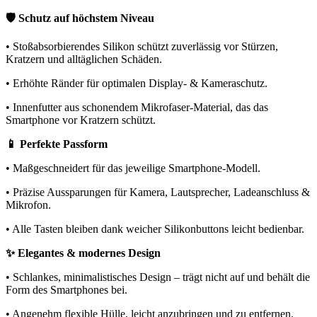
🛡️ Schutz auf höchstem Niveau
• Stoßabsorbierendes Silikon schützt zuverlässig vor Stürzen,
Kratzern und alltäglichen Schäden.
• Erhöhte Ränder für optimalen Display- & Kameraschutz.
• Innenfutter aus schonendem Mikrofaser-Material, das das
Smartphone vor Kratzern schützt.
📱 Perfekte Passform
• Maßgeschneidert für das jeweilige Smartphone-Modell.
• Präzise Aussparungen für Kamera, Lautsprecher, Ladeanschluss &
Mikrofon.
• Alle Tasten bleiben dank weicher Silikonbuttons leicht bedienbar.
✨ Elegantes & modernes Design
• Schlankes, minimalistisches Design – trägt nicht auf und behält die
Form des Smartphones bei.
• Angenehm flexible Hülle, leicht anzubringen und zu entfernen.