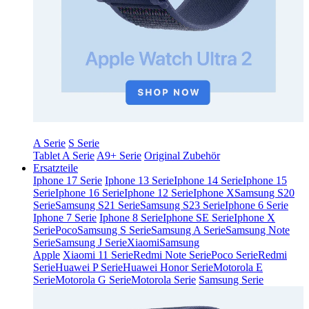
A Serie
S Serie
Tablet A Serie
A9+ Serie
Original Zubehör
Ersatzteile
Iphone 17 Serie
Iphone 13 Serie
Iphone 14 Serie
Iphone 15
Serie
Iphone 16 Serie
Iphone 12 Serie
Iphone X
Samsung S20
Serie
Samsung S21 Serie
Samsung S23 Serie
Iphone 6 Serie
Iphone 7 Serie
Iphone 8 Serie
Iphone SE Serie
Iphone X
Serie
Poco
Samsung S Serie
Samsung A Serie
Samsung Note
Serie
Samsung J Serie
Xiaomi
Samsung
Apple
Xiaomi 11 Serie
Redmi Note Serie
Poco Serie
Redmi
Serie
Huawei P Serie
Huawei Honor Serie
Motorola E
Serie
Motorola G Serie
Motorola Serie
Samsung Serie