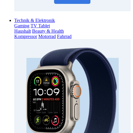
Technik & Elektronik
Gaming
TV Tablet
Haushalt
Beauty & Health
Kompressor
Motorrad
Fahrrad