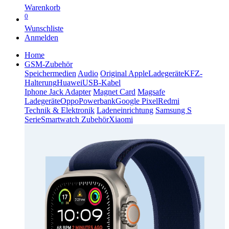
Warenkorb
0
Wunschliste
Anmelden
Home
GSM-Zubehör
Speichermedien
Audio
Original Apple
Ladegeräte
KFZ-
Halterung
Huawei
USB-Kabel
Iphone Jack Adapter
Magnet Card
Magsafe
Ladegeräte
Oppo
Powerbank
Google Pixel
Redmi
Technik & Elektronik
Ladeneinrichtung
Samsung S
Serie
Smartwatch Zubehör
Xiaomi