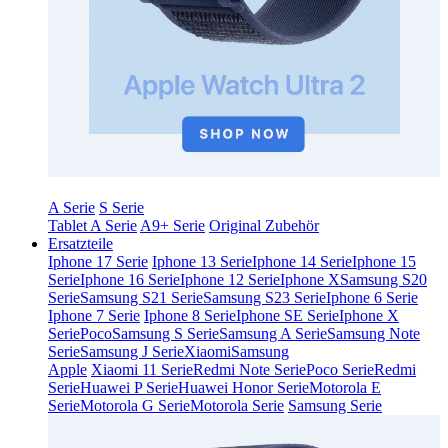
A Serie
S Serie
Tablet A Serie
A9+ Serie
Original Zubehör
Ersatzteile
Iphone 17 Serie
Iphone 13 Serie
Iphone 14 Serie
Iphone 15
Serie
Iphone 16 Serie
Iphone 12 Serie
Iphone X
Samsung S20
Serie
Samsung S21 Serie
Samsung S23 Serie
Iphone 6 Serie
Iphone 7 Serie
Iphone 8 Serie
Iphone SE Serie
Iphone X
Serie
Poco
Samsung S Serie
Samsung A Serie
Samsung Note
Serie
Samsung J Serie
Xiaomi
Samsung
Apple
Xiaomi 11 Serie
Redmi Note Serie
Poco Serie
Redmi
Serie
Huawei P Serie
Huawei Honor Serie
Motorola E
Serie
Motorola G Serie
Motorola Serie
Samsung Serie