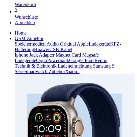
Warenkorb
0
Wunschliste
Anmelden
Home
GSM-Zubehör
Speichermedien
Audio
Original Apple
Ladegeräte
KFZ-
Halterung
Huawei
USB-Kabel
Iphone Jack Adapter
Magnet Card
Magsafe
Ladegeräte
Oppo
Powerbank
Google Pixel
Redmi
Technik & Elektronik
Ladeneinrichtung
Samsung S
Serie
Smartwatch Zubehör
Xiaomi