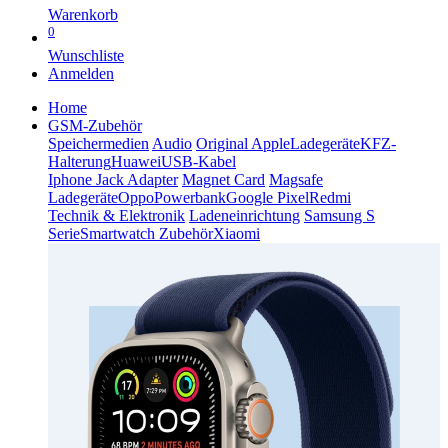
Warenkorb
0
Wunschliste
Anmelden
Home
GSM-Zubehör
Speichermedien
Audio
Original Apple
Ladegeräte
KFZ-
Halterung
Huawei
USB-Kabel
Iphone Jack Adapter
Magnet Card
Magsafe
Ladegeräte
Oppo
Powerbank
Google Pixel
Redmi
Technik & Elektronik
Ladeneinrichtung
Samsung S
Serie
Smartwatch Zubehör
Xiaomi