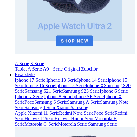
A Serie
S Serie
Tablet A Serie
A9+ Serie
Original Zubehör
Ersatzteile
Iphone 17 Serie
Iphone 13 Serie
Iphone 14 Serie
Iphone 15
Serie
Iphone 16 Serie
Iphone 12 Serie
Iphone X
Samsung S20
Serie
Samsung S21 Serie
Samsung S23 Serie
Iphone 6 Serie
Iphone 7 Serie
Iphone 8 Serie
Iphone SE Serie
Iphone X
Serie
Poco
Samsung S Serie
Samsung A Serie
Samsung Note
Serie
Samsung J Serie
Xiaomi
Samsung
Apple
Xiaomi 11 Serie
Redmi Note Serie
Poco Serie
Redmi
Serie
Huawei P Serie
Huawei Honor Serie
Motorola E
Serie
Motorola G Serie
Motorola Serie
Samsung Serie