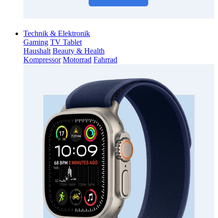
Technik & Elektronik
Gaming
TV Tablet
Haushalt
Beauty & Health
Kompressor
Motorrad
Fahrrad