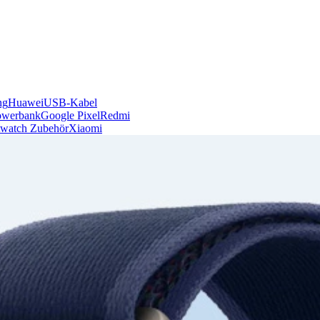
ng
Huawei
USB-Kabel
owerbank
Google Pixel
Redmi
watch Zubehör
Xiaomi