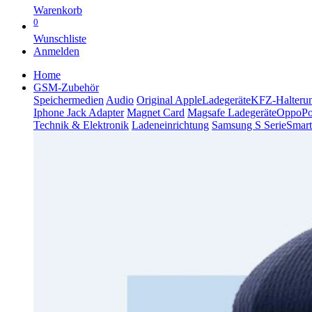
Warenkorb
0
Wunschliste
Anmelden
Home
GSM-Zubehör
Speichermedien
Audio
Original Apple
Ladegeräte
KFZ-Halteru
Iphone Jack Adapter
Magnet Card
Magsafe Ladegeräte
Oppo
P
Technik & Elektronik
Ladeneinrichtung
Samsung S Serie
Smart