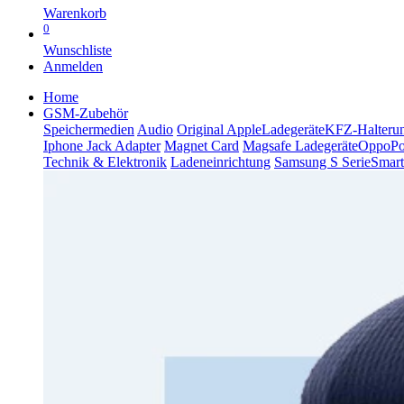
Warenkorb
0
Wunschliste
Anmelden
Home
GSM-Zubehör
Speichermedien
Audio
Original Apple
Ladegeräte
KFZ-Halteru
Iphone Jack Adapter
Magnet Card
Magsafe Ladegeräte
Oppo
P
Technik & Elektronik
Ladeneinrichtung
Samsung S Serie
Smart