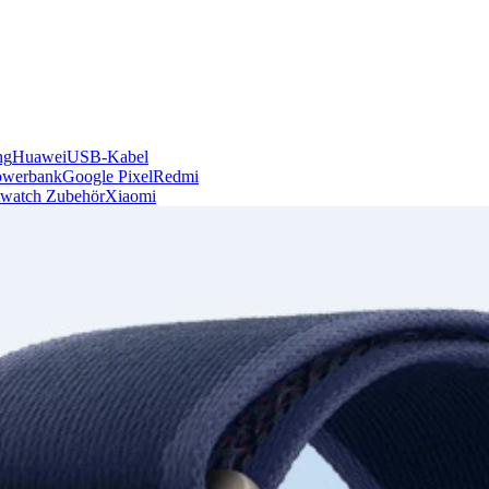
ng
Huawei
USB-Kabel
owerbank
Google Pixel
Redmi
watch Zubehör
Xiaomi