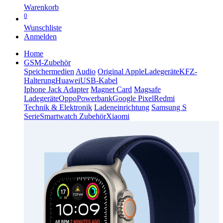
Warenkorb
0
Wunschliste
Anmelden
Home
GSM-Zubehör
Speichermedien
Audio
Original Apple
Ladegeräte
KFZ-
Halterung
Huawei
USB-Kabel
Iphone Jack Adapter
Magnet Card
Magsafe
Ladegeräte
Oppo
Powerbank
Google Pixel
Redmi
Technik & Elektronik
Ladeneinrichtung
Samsung S
Serie
Smartwatch Zubehör
Xiaomi