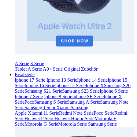
A Serie
S Serie
Tablet A Serie
A9+ Serie
Original Zubehör
Ersatzteile
Iphone 17 Serie
Iphone 13 Serie
Iphone 14 Serie
Iphone 15
Serie
Iphone 16 Serie
Iphone 12 Serie
Iphone X
Samsung S20
Serie
Samsung S21 Serie
Samsung S23 Serie
Iphone 6 Serie
Iphone 7 Serie
Iphone 8 Serie
Iphone SE Serie
Iphone X
Serie
Poco
Samsung S Serie
Samsung A Serie
Samsung Note
Serie
Samsung J Serie
Xiaomi
Samsung
Apple
Xiaomi 11 Serie
Redmi Note Serie
Poco Serie
Redmi
Serie
Huawei P Serie
Huawei Honor Serie
Motorola E
Serie
Motorola G Serie
Motorola Serie
Samsung Serie