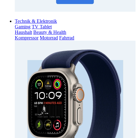
Technik & Elektronik
Gaming
TV Tablet
Haushalt
Beauty & Health
Kompressor
Motorrad
Fahrrad