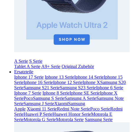
A Serie
S Serie
Tablet A Serie
A9+ Serie
Original Zubehör
Ersatzteile
Iphone 17 Serie
Iphone 13 Serie
Iphone 14 Serie
Iphone 15
Serie
Iphone 16 Serie
Iphone 12 Serie
Iphone X
Samsung S20
Serie
Samsung S21 Serie
Samsung S23 Serie
Iphone 6 Serie
Iphone 7 Serie
Iphone 8 Serie
Iphone SE Serie
Iphone X
Serie
Poco
Samsung S Serie
Samsung A Serie
Samsung Note
Serie
Samsung J Serie
Xiaomi
Samsung
Apple
Xiaomi 11 Serie
Redmi Note Serie
Poco Serie
Redmi
Serie
Huawei P Serie
Huawei Honor Serie
Motorola E
Serie
Motorola G Serie
Motorola Serie
Samsung Serie