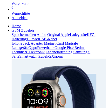
Warenkorb
0
Wunschliste
Anmelden
Home
GSM-Zubehör
Speichermedien
Audio
Original Apple
Ladegeräte
KFZ-
Halterung
Huawei
USB-Kabel
Iphone Jack Adapter
Magnet Card
Magsafe
Ladegeräte
Oppo
Powerbank
Google Pixel
Redmi
Technik & Elektronik
Ladeneinrichtung
Samsung S
Serie
Smartwatch Zubehör
Xiaomi