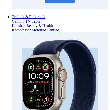
Technik & Elektronik
Gaming
TV Tablet
Haushalt
Beauty & Health
Kompressor
Motorrad
Fahrrad