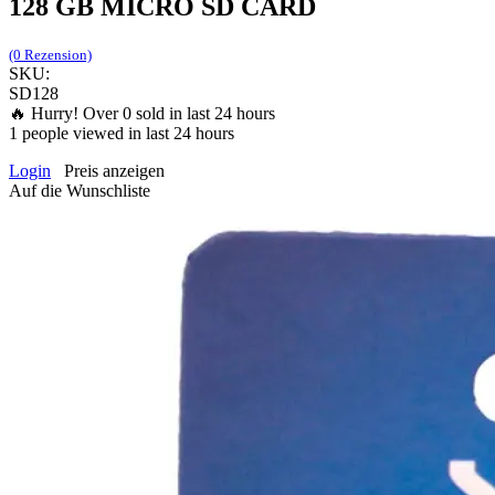
128 GB MICRO SD CARD
(0 Rezension)
SKU:
SD128
🔥 Hurry! Over
0
sold in last 24 hours
1
people viewed in last 24 hours
Login
Preis anzeigen
Auf die Wunschliste