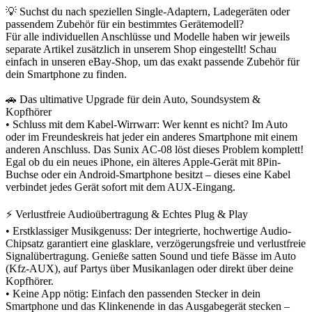
💡 Suchst du nach speziellen Single-Adaptern, Ladegeräten oder
passendem Zubehör für ein bestimmtes Gerätemodell?
Für alle individuellen Anschlüsse und Modelle haben wir jeweils
separate Artikel zusätzlich in unserem Shop eingestellt! Schau
einfach in unseren eBay-Shop, um das exakt passende Zubehör für
dein Smartphone zu finden.
🚗 Das ultimative Upgrade für dein Auto, Soundsystem &
Kopfhörer
• Schluss mit dem Kabel-Wirrwarr: Wer kennt es nicht? Im Auto
oder im Freundeskreis hat jeder ein anderes Smartphone mit einem
anderen Anschluss. Das Sunix AC-08 löst dieses Problem komplett!
Egal ob du ein neues iPhone, ein älteres Apple-Gerät mit 8Pin-
Buchse oder ein Android-Smartphone besitzt – dieses eine Kabel
verbindet jedes Gerät sofort mit dem AUX-Eingang.
⚡ Verlustfreie Audioübertragung & Echtes Plug & Play
• Erstklassiger Musikgenuss: Der integrierte, hochwertige Audio-
Chipsatz garantiert eine glasklare, verzögerungsfreie und verlustfreie
Signalübertragung. Genieße satten Sound und tiefe Bässe im Auto
(Kfz-AUX), auf Partys über Musikanlagen oder direkt über deine
Kopfhörer.
• Keine App nötig: Einfach den passenden Stecker in dein
Smartphone und das Klinkenende in das Ausgabegerät stecken –