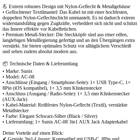
💪 Extrem robustes Design mit Nylon-Geflecht & Metallgehäuse
• Geflochtener Textilmantel: Das Kabel ist mit einer hochfesten,
doppelten Nylon-Geflechtschicht ummantelt. Es ist dadurch extrem
widerstandsfähig gegen Zugkräfte, verheddert sich nicht und schützt
das Innere effektiv vor Kabelbrüchen.
• Premium Metall-Stecker: Die Steckköpfe sind aus einer edlen,
langlebigen Metalllegierung gefertigt und an den Übergängen extra
verstärkt. Sie bieten optimalen Schutz vor alltäglichem Verschleiß
und sehen zudem absolut modern aus.
📦 Technische Daten & Lieferumfang
• Marke: Sunix
• Model: AC-08
• Anschlüsse (Eingang / Smartphone-Seite): 1× USB Type-C, 1×
8Pin (iOS kompatibel), 1× 3,5 mm Klinkenstecker
• Anschluss (Ausgang / Radio-Seite): 1× 3,5 mm Klinkenstecker
(AUX-Jack)
• Kabel-Material: Reißfestes Nylon-Geflecht (Textil), verstärkte
Metallstecker
• Farbe: Elegant Schwarz-Silber (Black / Silver)
• Lieferumfang: 1× Sunix AC-08 3in1 AUX Jack Adapterkabel
Deine Vorteile auf einen Blick:
✔ Geniale 3in1-Lösung: Kompatibel mit USB-C, 8Pin und