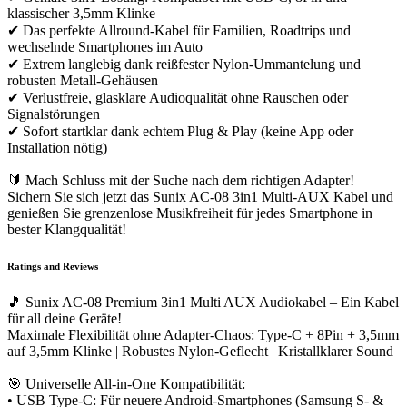
klassischer 3,5mm Klinke
✔ Das perfekte Allround-Kabel für Familien, Roadtrips und
wechselnde Smartphones im Auto
✔ Extrem langlebig dank reißfester Nylon-Ummantelung und
robusten Metall-Gehäusen
✔ Verlustfreie, glasklare Audioqualität ohne Rauschen oder
Signalstörungen
✔ Sofort startklar dank echtem Plug & Play (keine App oder
Installation nötig)
🔰 Mach Schluss mit der Suche nach dem richtigen Adapter!
Sichern Sie sich jetzt das Sunix AC-08 3in1 Multi-AUX Kabel und
genießen Sie grenzenlose Musikfreiheit für jedes Smartphone in
bester Klangqualität!
Ratings and Reviews
🎵 Sunix AC-08 Premium 3in1 Multi AUX Audiokabel – Ein Kabel
für all deine Geräte!
Maximale Flexibilität ohne Adapter-Chaos: Type-C + 8Pin + 3,5mm
auf 3,5mm Klinke | Robustes Nylon-Geflecht | Kristallklarer Sound
🎯 Universelle All-in-One Kompatibilität:
• USB Type-C: Für neuere Android-Smartphones (Samsung S- &