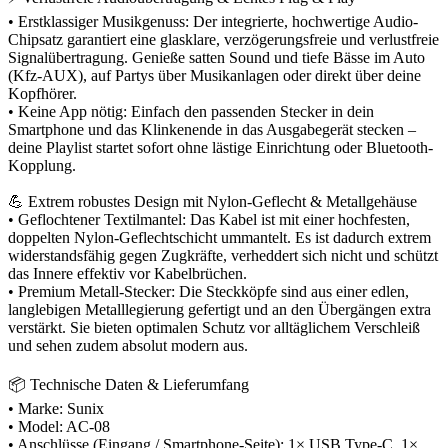
• Erstklassiger Musikgenuss: Der integrierte, hochwertige Audio-
Chipsatz garantiert eine glasklare, verzögerungsfreie und verlustfreie
Signalübertragung. Genieße satten Sound und tiefe Bässe im Auto
(Kfz-AUX), auf Partys über Musikanlagen oder direkt über deine
Kopfhörer.
• Keine App nötig: Einfach den passenden Stecker in dein
Smartphone und das Klinkenende in das Ausgabegerät stecken –
deine Playlist startet sofort ohne lästige Einrichtung oder Bluetooth-
Kopplung.
💪 Extrem robustes Design mit Nylon-Geflecht & Metallgehäuse
• Geflochtener Textilmantel: Das Kabel ist mit einer hochfesten,
doppelten Nylon-Geflechtschicht ummantelt. Es ist dadurch extrem
widerstandsfähig gegen Zugkräfte, verheddert sich nicht und schützt
das Innere effektiv vor Kabelbrüchen.
• Premium Metall-Stecker: Die Steckköpfe sind aus einer edlen,
langlebigen Metalllegierung gefertigt und an den Übergängen extra
verstärkt. Sie bieten optimalen Schutz vor alltäglichem Verschleiß
und sehen zudem absolut modern aus.
📦 Technische Daten & Lieferumfang
• Marke: Sunix
• Model: AC-08
• Anschlüsse (Eingang / Smartphone-Seite): 1× USB Type-C, 1×