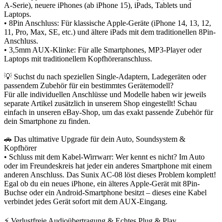
A-Serie), neuere iPhones (ab iPhone 15), iPads, Tablets und
Laptops.
• 8Pin Anschluss: Für klassische Apple-Geräte (iPhone 14, 13, 12,
11, Pro, Max, SE, etc.) und ältere iPads mit dem traditionellen 8Pin-
Anschluss.
• 3,5mm AUX-Klinke: Für alle Smartphones, MP3-Player oder
Laptops mit traditionellem Kopfhöreranschluss.
💡 Suchst du nach speziellen Single-Adaptern, Ladegeräten oder
passendem Zubehör für ein bestimmtes Gerätemodell?
Für alle individuellen Anschlüsse und Modelle haben wir jeweils
separate Artikel zusätzlich in unserem Shop eingestellt! Schau
einfach in unseren eBay-Shop, um das exakt passende Zubehör für
dein Smartphone zu finden.
🚗 Das ultimative Upgrade für dein Auto, Soundsystem &
Kopfhörer
• Schluss mit dem Kabel-Wirrwarr: Wer kennt es nicht? Im Auto
oder im Freundeskreis hat jeder ein anderes Smartphone mit einem
anderen Anschluss. Das Sunix AC-08 löst dieses Problem komplett!
Egal ob du ein neues iPhone, ein älteres Apple-Gerät mit 8Pin-
Buchse oder ein Android-Smartphone besitzt – dieses eine Kabel
verbindet jedes Gerät sofort mit dem AUX-Eingang.
⚡ Verlustfreie Audioübertragung & Echtes Plug & Play