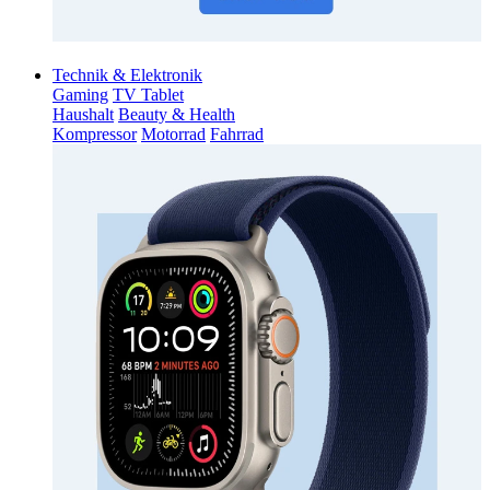
Technik & Elektronik
Gaming
TV Tablet
Haushalt
Beauty & Health
Kompressor
Motorrad
Fahrrad