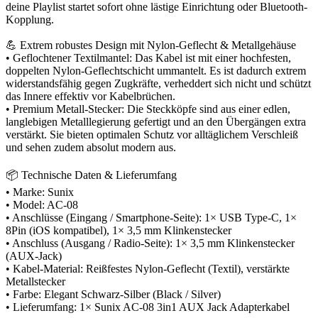
deine Playlist startet sofort ohne lästige Einrichtung oder Bluetooth-
Kopplung.
💪 Extrem robustes Design mit Nylon-Geflecht & Metallgehäuse
• Geflochtener Textilmantel: Das Kabel ist mit einer hochfesten,
doppelten Nylon-Geflechtschicht ummantelt. Es ist dadurch extrem
widerstandsfähig gegen Zugkräfte, verheddert sich nicht und schützt
das Innere effektiv vor Kabelbrüchen.
• Premium Metall-Stecker: Die Steckköpfe sind aus einer edlen,
langlebigen Metalllegierung gefertigt und an den Übergängen extra
verstärkt. Sie bieten optimalen Schutz vor alltäglichem Verschleiß
und sehen zudem absolut modern aus.
📦 Technische Daten & Lieferumfang
• Marke: Sunix
• Model: AC-08
• Anschlüsse (Eingang / Smartphone-Seite): 1× USB Type-C, 1×
8Pin (iOS kompatibel), 1× 3,5 mm Klinkenstecker
• Anschluss (Ausgang / Radio-Seite): 1× 3,5 mm Klinkenstecker
(AUX-Jack)
• Kabel-Material: Reißfestes Nylon-Geflecht (Textil), verstärkte
Metallstecker
• Farbe: Elegant Schwarz-Silber (Black / Silver)
• Lieferumfang: 1× Sunix AC-08 3in1 AUX Jack Adapterkabel