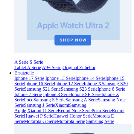
A Serie
S Serie
Tablet A Serie
A9+ Serie
Original Zubehör
Ersatzteile
Iphone 17 Serie
Iphone 13 Serie
Iphone 14 Serie
Iphone 15
Serie
Iphone 16 Serie
Iphone 12 Serie
Iphone X
Samsung S20
Serie
Samsung S21 Serie
Samsung S23 Serie
Iphone 6 Serie
Iphone 7 Serie
Iphone 8 Serie
Iphone SE Serie
Iphone X
Serie
Poco
Samsung S Serie
Samsung A Serie
Samsung Note
Serie
Samsung J Serie
Xiaomi
Samsung
Apple
Xiaomi 11 Serie
Redmi Note Serie
Poco Serie
Redmi
Serie
Huawei P Serie
Huawei Honor Serie
Motorola E
Serie
Motorola G Serie
Motorola Serie
Samsung Serie