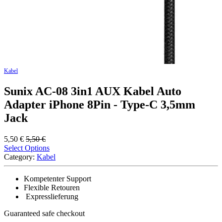
Kabel
Sunix AC-08 3in1 AUX Kabel Auto
Adapter iPhone 8Pin - Type-C 3,5mm
Jack
5,50
€
5,50
€
Select Options
Category:
Kabel
Kompetenter Support
Flexible Retouren
Expresslieferung
Guaranteed
safe
checkout