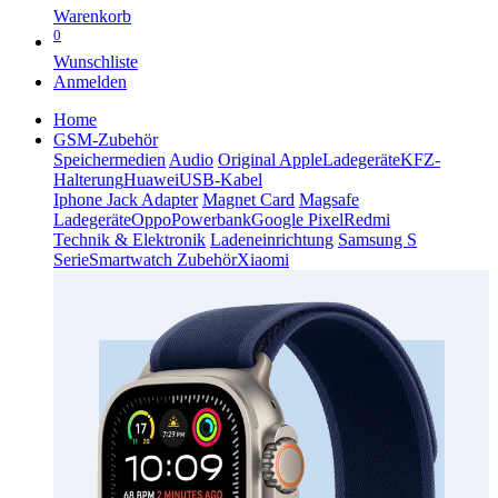
Warenkorb
0
Wunschliste
Anmelden
Home
GSM-Zubehör
Speichermedien
Audio
Original Apple
Ladegeräte
KFZ-
Halterung
Huawei
USB-Kabel
Iphone Jack Adapter
Magnet Card
Magsafe
Ladegeräte
Oppo
Powerbank
Google Pixel
Redmi
Technik & Elektronik
Ladeneinrichtung
Samsung S
Serie
Smartwatch Zubehör
Xiaomi