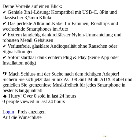
Deine Vorteile auf einen Blick:
✔ Geniale 3in1-Lösung: Kompatibel mit USB-C, 8Pin und
klassischer 3,5mm Klinke
✔ Das perfekte Allround-Kabel für Familien, Roadtrips und
wechselnde Smartphones im Auto
✔ Extrem langlebig dank reißfester Nylon-Ummantelung und
robusten Metall-Gehäusen
✔ Verlustfreie, glasklare Audioqualität ohne Rauschen oder
Signalstörungen
✔ Sofort startklar dank echtem Plug & Play (keine App oder
Installation nötig)
🔰 Mach Schluss mit der Suche nach dem richtigen Adapter!
Sichern Sie sich jetzt das Sunix AC-08 3in1 Multi-AUX Kabel und
genießen Sie grenzenlose Musikfreiheit für jedes Smartphone in
bester Klangqualität!
🔥 Hurry! Over
0
sold in last 24 hours
0
people viewed in last 24 hours
Login
Preis anzeigen
Auf die Wunschliste