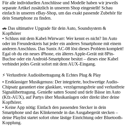
Für alle individuellen Anschlüsse und Modelle haben wir jeweils
separate Artikel zusätzlich in unserem Shop eingestellt! Schau
einfach in unseren eBay-Shop, um das exakt passende Zubehör für
dein Smartphone zu finden.
🚗 Das ultimative Upgrade für dein Auto, Soundsystem &
Kopfhörer
• Schluss mit dem Kabel-Wirrwarr: Wer kennt es nicht? Im Auto
oder im Freundeskreis hat jeder ein anderes Smartphone mit einem
anderen Anschluss. Das Sunix AC-08 löst dieses Problem komplett!
Egal ob du ein neues iPhone, ein älteres Apple-Gerät mit 8Pin-
Buchse oder ein Android-Smartphone besitzt – dieses eine Kabel
verbindet jedes Gerät sofort mit dem AUX-Eingang.
⚡ Verlustfreie Audioübertragung & Echtes Plug & Play
• Erstklassiger Musikgenuss: Der integrierte, hochwertige Audio-
Chipsatz garantiert eine glasklare, verzögerungsfreie und verlustfreie
Signalübertragung. Genieße satten Sound und tiefe Bässe im Auto
(Kfz-AUX), auf Partys über Musikanlagen oder direkt über deine
Kopfhörer.
• Keine App nötig: Einfach den passenden Stecker in dein
Smartphone und das Klinkenende in das Ausgabegerät stecken –
deine Playlist startet sofort ohne lästige Einrichtung oder Bluetooth-
Kopplung.