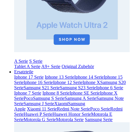
A Serie
S Serie
Tablet A Serie
A9+ Serie
Original Zubehör
Ersatzteile
Iphone 17 Serie
Iphone 13 Serie
Iphone 14 Serie
Iphone 15
Serie
Iphone 16 Serie
Iphone 12 Serie
Iphone X
Samsung S20
Serie
Samsung S21 Serie
Samsung S23 Serie
Iphone 6 Serie
Iphone 7 Serie
Iphone 8 Serie
Iphone SE Serie
Iphone X
Serie
Poco
Samsung S Serie
Samsung A Serie
Samsung Note
Serie
Samsung J Serie
Xiaomi
Samsung
Apple
Xiaomi 11 Serie
Redmi Note Serie
Poco Serie
Redmi
Serie
Huawei P Serie
Huawei Honor Serie
Motorola E
Serie
Motorola G Serie
Motorola Serie
Samsung Serie