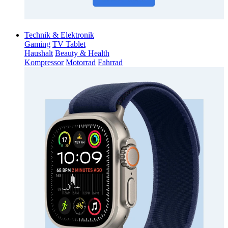
Technik & Elektronik
Gaming
TV Tablet
Haushalt
Beauty & Health
Kompressor
Motorrad
Fahrrad