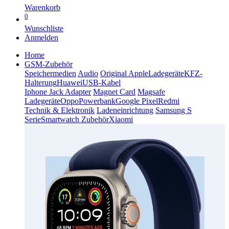
Warenkorb
0
Wunschliste
Anmelden
Home
GSM-Zubehör
Speichermedien
Audio
Original Apple
Ladegeräte
KFZ-
Halterung
Huawei
USB-Kabel
Iphone Jack Adapter
Magnet Card
Magsafe
Ladegeräte
Oppo
Powerbank
Google Pixel
Redmi
Technik & Elektronik
Ladeneinrichtung
Samsung S
Serie
Smartwatch Zubehör
Xiaomi