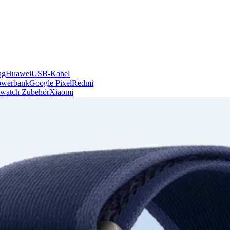
ng
Huawei
USB-Kabel
owerbank
Google Pixel
Redmi
watch Zubehör
Xiaomi