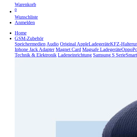
Warenkorb
0
Wunschliste
Anmelden
Home
GSM-Zubehör
Speichermedien
Audio
Original Apple
Ladegeräte
KFZ-Halteru
Iphone Jack Adapter
Magnet Card
Magsafe Ladegeräte
Oppo
P
Technik & Elektronik
Ladeneinrichtung
Samsung S Serie
Smart