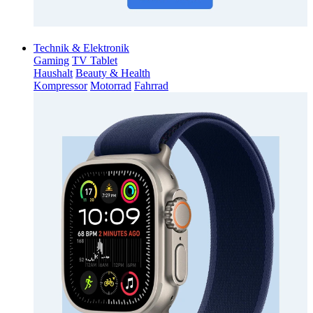
Technik & Elektronik
Gaming
TV Tablet
Haushalt
Beauty & Health
Kompressor
Motorrad
Fahrrad