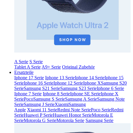
A Serie
S Serie
Tablet A Serie
A9+ Serie
Original Zubehör
Ersatzteile
Iphone 17 Serie
Iphone 13 Serie
Iphone 14 Serie
Iphone 15
Serie
Iphone 16 Serie
Iphone 12 Serie
Iphone X
Samsung S20
Serie
Samsung S21 Serie
Samsung S23 Serie
Iphone 6 Serie
Iphone 7 Serie
Iphone 8 Serie
Iphone SE Serie
Iphone X
Serie
Poco
Samsung S Serie
Samsung A Serie
Samsung Note
Serie
Samsung J Serie
Xiaomi
Samsung
Apple
Xiaomi 11 Serie
Redmi Note Serie
Poco Serie
Redmi
Serie
Huawei P Serie
Huawei Honor Serie
Motorola E
Serie
Motorola G Serie
Motorola Serie
Samsung Serie