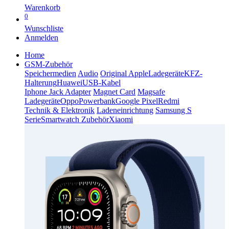
Warenkorb
0
Wunschliste
Anmelden
Home
GSM-Zubehör
Speichermedien
Audio
Original Apple
Ladegeräte
KFZ-
Halterung
Huawei
USB-Kabel
Iphone Jack Adapter
Magnet Card
Magsafe
Ladegeräte
Oppo
Powerbank
Google Pixel
Redmi
Technik & Elektronik
Ladeneinrichtung
Samsung S
Serie
Smartwatch Zubehör
Xiaomi