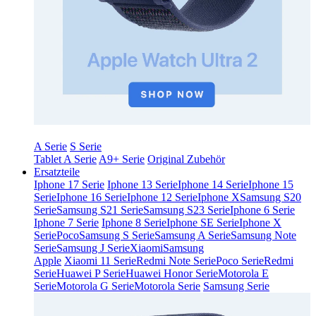
A Serie
S Serie
Tablet A Serie
A9+ Serie
Original Zubehör
Ersatzteile
Iphone 17 Serie
Iphone 13 Serie
Iphone 14 Serie
Iphone 15
Serie
Iphone 16 Serie
Iphone 12 Serie
Iphone X
Samsung S20
Serie
Samsung S21 Serie
Samsung S23 Serie
Iphone 6 Serie
Iphone 7 Serie
Iphone 8 Serie
Iphone SE Serie
Iphone X
Serie
Poco
Samsung S Serie
Samsung A Serie
Samsung Note
Serie
Samsung J Serie
Xiaomi
Samsung
Apple
Xiaomi 11 Serie
Redmi Note Serie
Poco Serie
Redmi
Serie
Huawei P Serie
Huawei Honor Serie
Motorola E
Serie
Motorola G Serie
Motorola Serie
Samsung Serie