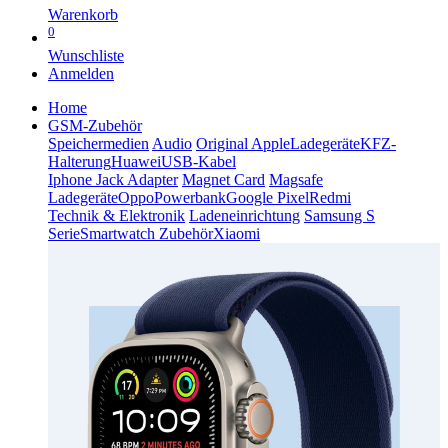
Warenkorb
0
Wunschliste
Anmelden
Home
GSM-Zubehör
Speichermedien
Audio
Original Apple
Ladegeräte
KFZ-
Halterung
Huawei
USB-Kabel
Iphone Jack Adapter
Magnet Card
Magsafe
Ladegeräte
Oppo
Powerbank
Google Pixel
Redmi
Technik & Elektronik
Ladeneinrichtung
Samsung S
Serie
Smartwatch Zubehör
Xiaomi