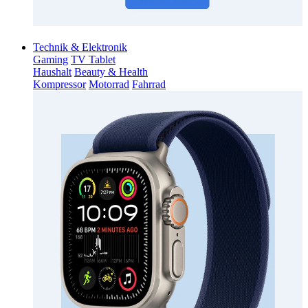
Technik & Elektronik
Gaming
TV Tablet
Haushalt
Beauty & Health
Kompressor
Motorrad
Fahrrad