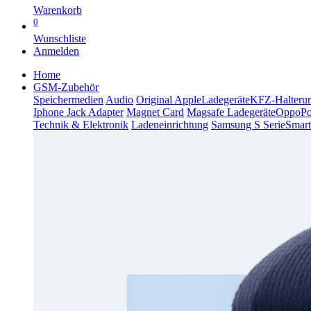
Warenkorb
0
Wunschliste
Anmelden
Home
GSM-Zubehör
Speichermedien
Audio
Original Apple
Ladegeräte
KFZ-Halteru
Iphone Jack Adapter
Magnet Card
Magsafe Ladegeräte
Oppo
P
Technik & Elektronik
Ladeneinrichtung
Samsung S Serie
Smart