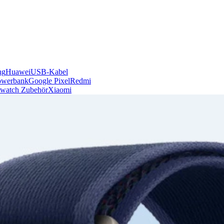
ng
Huawei
USB-Kabel
owerbank
Google Pixel
Redmi
watch Zubehör
Xiaomi