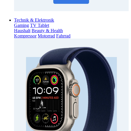
Technik & Elektronik
Gaming
TV Tablet
Haushalt
Beauty & Health
Kompressor
Motorrad
Fahrrad