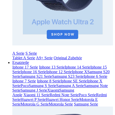
A Serie
S Serie
Tablet A Serie
A9+ Serie
Original Zubehör
Ersatzteile
Iphone 17 Serie
Iphone 13 Serie
Iphone 14 Serie
Iphone 15
Serie
Iphone 16 Serie
Iphone 12 Serie
Iphone X
Samsung S20
Serie
Samsung S21 Serie
Samsung S23 Serie
Iphone 6 Serie
Iphone 7 Serie
Iphone 8 Serie
Iphone SE Serie
Iphone X
Serie
Poco
Samsung S Serie
Samsung A Serie
Samsung Note
Serie
Samsung J Serie
Xiaomi
Samsung
Apple
Xiaomi 11 Serie
Redmi Note Serie
Poco Serie
Redmi
Serie
Huawei P Serie
Huawei Honor Serie
Motorola E
Serie
Motorola G Serie
Motorola Serie
Samsung Serie