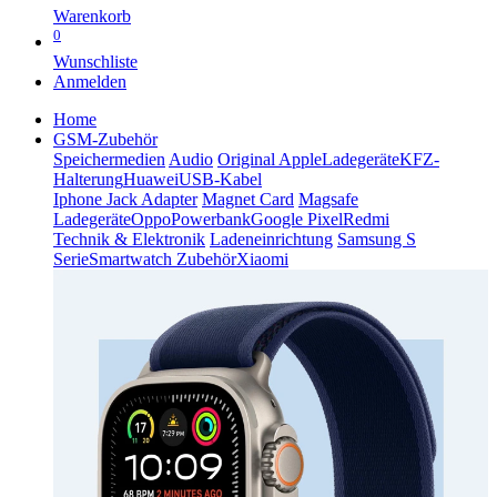
Warenkorb
0
Wunschliste
Anmelden
Home
GSM-Zubehör
Speichermedien
Audio
Original Apple
Ladegeräte
KFZ-
Halterung
Huawei
USB-Kabel
Iphone Jack Adapter
Magnet Card
Magsafe
Ladegeräte
Oppo
Powerbank
Google Pixel
Redmi
Technik & Elektronik
Ladeneinrichtung
Samsung S
Serie
Smartwatch Zubehör
Xiaomi