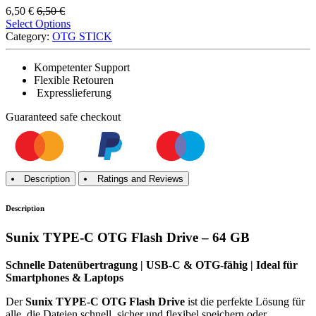
6,50
€
6,50
€
Select Options
Category:
OTG STICK
Kompetenter Support
Flexible Retouren
Expresslieferung
Guaranteed
safe
checkout
Description
Ratings and Reviews
Description
Sunix TYPE-C OTG Flash Drive – 64 GB
Schnelle Datenübertragung | USB-C & OTG-fähig | Ideal für
Smartphones & Laptops
Der
Sunix TYPE-C OTG Flash Drive
ist die perfekte Lösung für
alle, die Dateien schnell, sicher und flexibel speichern oder