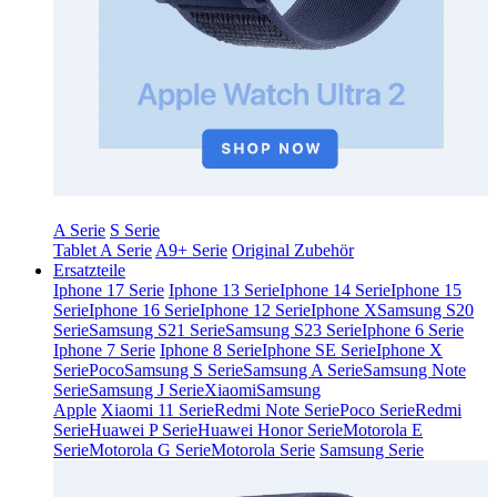
A Serie
S Serie
Tablet A Serie
A9+ Serie
Original Zubehör
Ersatzteile
Iphone 17 Serie
Iphone 13 Serie
Iphone 14 Serie
Iphone 15
Serie
Iphone 16 Serie
Iphone 12 Serie
Iphone X
Samsung S20
Serie
Samsung S21 Serie
Samsung S23 Serie
Iphone 6 Serie
Iphone 7 Serie
Iphone 8 Serie
Iphone SE Serie
Iphone X
Serie
Poco
Samsung S Serie
Samsung A Serie
Samsung Note
Serie
Samsung J Serie
Xiaomi
Samsung
Apple
Xiaomi 11 Serie
Redmi Note Serie
Poco Serie
Redmi
Serie
Huawei P Serie
Huawei Honor Serie
Motorola E
Serie
Motorola G Serie
Motorola Serie
Samsung Serie