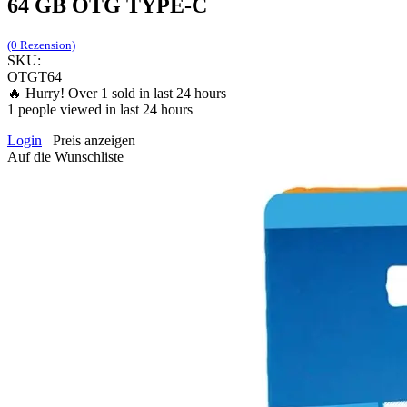
64 GB OTG TYPE-C
(0 Rezension)
SKU:
OTGT64
🔥 Hurry! Over
1
sold in last 24 hours
1
people viewed in last 24 hours
Login
Preis anzeigen
Auf die Wunschliste