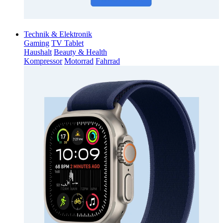
Technik & Elektronik
Gaming
TV Tablet
Haushalt
Beauty & Health
Kompressor
Motorrad
Fahrrad