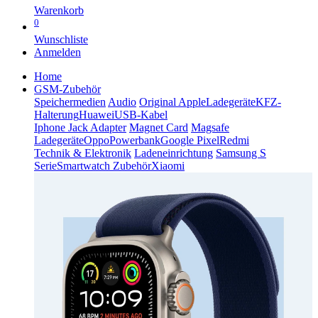
Warenkorb
0
Wunschliste
Anmelden
Home
GSM-Zubehör
Speichermedien
Audio
Original Apple
Ladegeräte
KFZ-
Halterung
Huawei
USB-Kabel
Iphone Jack Adapter
Magnet Card
Magsafe
Ladegeräte
Oppo
Powerbank
Google Pixel
Redmi
Technik & Elektronik
Ladeneinrichtung
Samsung S
Serie
Smartwatch Zubehör
Xiaomi