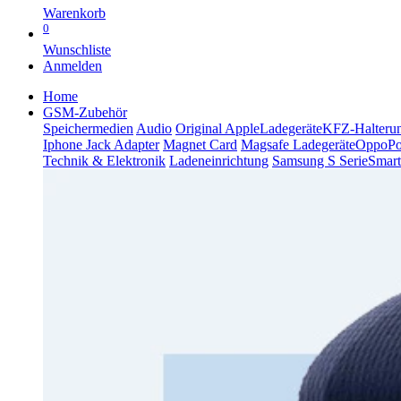
Warenkorb
0
Wunschliste
Anmelden
Home
GSM-Zubehör
Speichermedien
Audio
Original Apple
Ladegeräte
KFZ-Halteru
Iphone Jack Adapter
Magnet Card
Magsafe Ladegeräte
Oppo
P
Technik & Elektronik
Ladeneinrichtung
Samsung S Serie
Smart