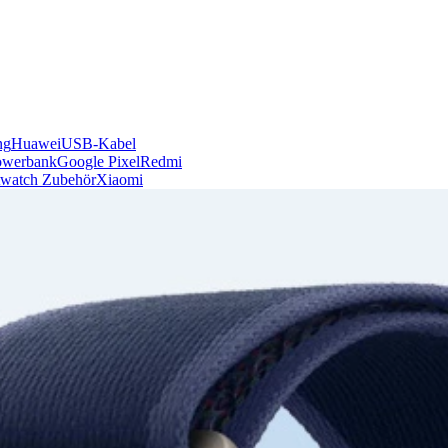
ng
Huawei
USB-Kabel
owerbank
Google Pixel
Redmi
watch Zubehör
Xiaomi