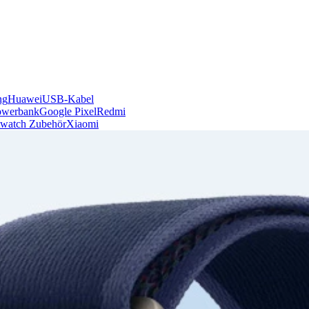
ng
Huawei
USB-Kabel
owerbank
Google Pixel
Redmi
watch Zubehör
Xiaomi