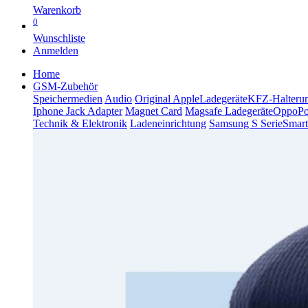
Warenkorb
0
Wunschliste
Anmelden
Home
GSM-Zubehör
Speichermedien
Audio
Original Apple
Ladegeräte
KFZ-Halteru
Iphone Jack Adapter
Magnet Card
Magsafe Ladegeräte
Oppo
P
Technik & Elektronik
Ladeneinrichtung
Samsung S Serie
Smart