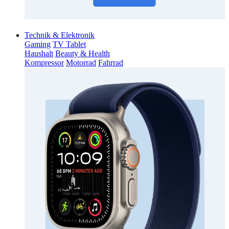
Technik & Elektronik
Gaming
TV Tablet
Haushalt
Beauty & Health
Kompressor
Motorrad
Fahrrad