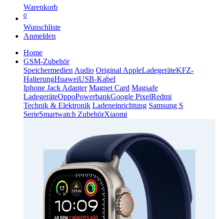
Warenkorb
0
Wunschliste
Anmelden
Home
GSM-Zubehör
Speichermedien
Audio
Original Apple
Ladegeräte
KFZ-
Halterung
Huawei
USB-Kabel
Iphone Jack Adapter
Magnet Card
Magsafe
Ladegeräte
Oppo
Powerbank
Google Pixel
Redmi
Technik & Elektronik
Ladeneinrichtung
Samsung S
Serie
Smartwatch Zubehör
Xiaomi