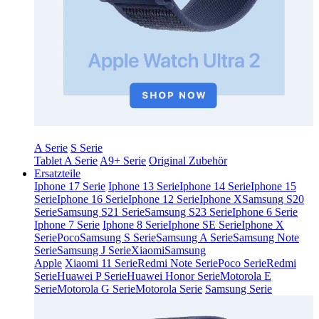
A Serie
S Serie
Tablet A Serie
A9+ Serie
Original Zubehör
Ersatzteile
Iphone 17 Serie
Iphone 13 Serie
Iphone 14 Serie
Iphone 15
Serie
Iphone 16 Serie
Iphone 12 Serie
Iphone X
Samsung S20
Serie
Samsung S21 Serie
Samsung S23 Serie
Iphone 6 Serie
Iphone 7 Serie
Iphone 8 Serie
Iphone SE Serie
Iphone X
Serie
Poco
Samsung S Serie
Samsung A Serie
Samsung Note
Serie
Samsung J Serie
Xiaomi
Samsung
Apple
Xiaomi 11 Serie
Redmi Note Serie
Poco Serie
Redmi
Serie
Huawei P Serie
Huawei Honor Serie
Motorola E
Serie
Motorola G Serie
Motorola Serie
Samsung Serie